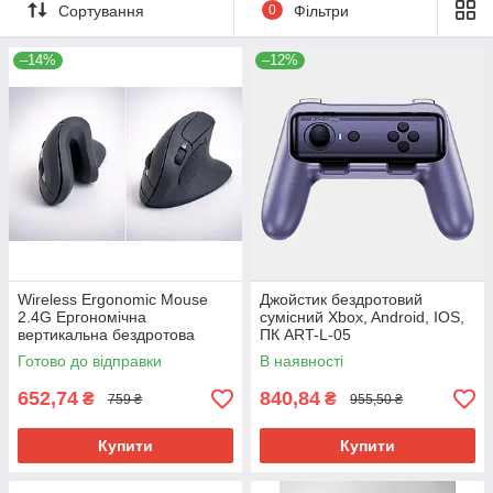
Сортування
0
Фільтри
–14%
–12%
Wireless Ergonomic Mouse
Джойстик бездротовий
2.4G Ергономічна
сумісний Xbox, Android, IOS,
вертикальна бездротова
ПК ART-L-05
миша на праву руку
Готово до відправки
В наявності
652,74
840,84
₴
₴
759 ₴
955,50 ₴
Купити
Купити