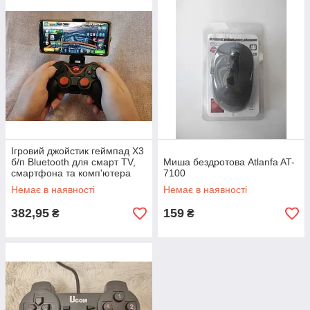
Ігровий джойстик геймпад X3
б/п Bluetooth для смарт TV,
Миша бездротова Atlanfa AT-
смартфона та комп'ютера
7100
Немає в наявності
Немає в наявності
382,95
159
₴
₴