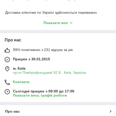
Доставка клієнтам по Україні здійснюється переважно
автоперевізником Нова Пошта. Зважаючи на оптимальні
тарифи з вантажоперевезення, наявність online сервісу з
Показати все
відстеження руху вантажу, а також дотримання умов безпеки
вантажу. Доставка також здійснюється: Jastin, Meest Express,
Автолюксом, Укрпоштою, (увага, відправки Укрпоштою
Про нас
здійснюються тільки після 100% оплати).
99% позитивних з 231 відгука за рік
Зі списком адрес ви можете ознайомитися:
Працює з 30.01.2015
м. Київ
1. Нова адреса.
пр-кт Повітрофлоцький 92 Б , Київ, Україна
https://r60267.geo.novaposhta.ua/office/nearest
2. Justin адреси. https://justin.ua/viddilennya/
Контакти
3. Meest Express адреси. https://www.meest-
Сьогодні працює з 09:00 до 17:00
express.com.ua/ua/karta-viddilen/
Показати весь графік роботи
4. Автолюкс адреси. https://autolux-post.com.ua/offices/
5. Укрпошта адреси. https://offices.ukrposhta.ua/
Про нас