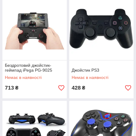
Бездротовий джойстик-
геймпад iPega PG-9025
Джойстик PS3
Немає в наявності
Немає в наявності
713
428
₴
₴