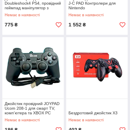
Doubleshock4 PS4, провідний
J-C PAD Контролери для
геймпад маніпулятор з
Nintendo
вібрацією
Немає в наявності
Немає в наявності
775
1 552
₴
₴
Джойстик провідний JOYPAD
Ucom 208-1 для смарт TV,
комп'ютера та XBOX PC
Бездротовий джойстик X3
Немає в наявності
Немає в наявності
186
402
₴
₴