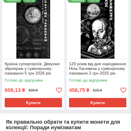
Новинка
–13%
Новинка
–13%
Країна супергероїв. Дякуємо
120 років від дня народження
зброярам у сувенірному
Ніла Хасевича у сувенірному
пакованні 5 грн 2026 рік
пакованні 2 грн 2025 рік
Готово до відправки
Готово до відправки
608,13
456,75
₴
₴
699 ₴
525 ₴
Купити
Купити
Як правильно обрати та купити монети для
колекції: Поради нумізматам