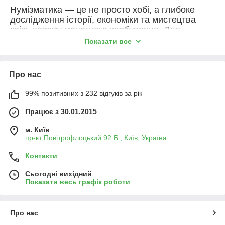
Нумізматика — це не просто хобі, а глибоке
дослідження історії, економіки та мистецтва
крізь призму монетного карбування. Для
багатьох колекціонування також стає вигідною
Показати все
інвестицією, адже вартість рідкісних
екземплярів та монет із дорогоцінних металів
стабільно зростає з роками.
Про нас
Якщо ви проглянули наш каталог, але ще
вагаєтеся з вибором, зверніть увагу на кілька
99% позитивних з 232 відгуків за рік
ключових критеріїв оцінки нумізматичних
Працює з 30.01.2015
товарів:
Стан монети (Грейд):
Це один із
м. Київ
найважливіших факторів ціноутворення.
пр-кт Повітрофлоцький 92 Б , Київ, Україна
Монети у стані
Uncirculated (UNC)
— без
Контакти
слідів обігу, з чітким рельєфом та рідним
блиском — цінуються значно вище, ніж
Сьогодні вихідний
екземпляри із затертостями (
Very Fine
чи
Показати весь графік роботи
Fine
).
Тираж та рідкість:
Чим меншим
накладом було випущено монету, тим вища
Про нас
її колекційна цінність. Обмежені серії