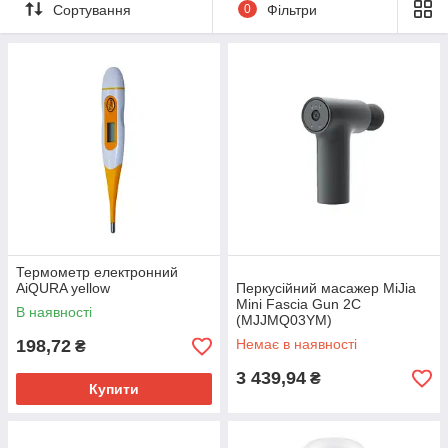
Сортування
0
Фільтри
Термометр електронний
AiQURA yellow
Перкусійний масажер MiJia
Mini Fascia Gun 2C
В наявності
(MJJMQ03YM)
198,72
Немає в наявності
₴
3 439,94
₴
Купити