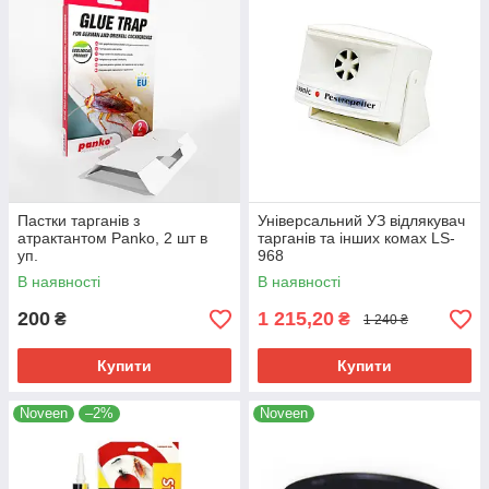
Пастки тарганів з
Універсальний УЗ відлякувач
атрактантом Panko, 2 шт в
тарганів та інших комах LS-
уп.
968
В наявності
В наявності
200
1 215,20
₴
₴
1 240 ₴
Купити
Купити
Noveen
–2%
Noveen