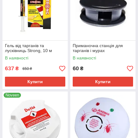
Гель від тарганів та
Приманочна станція для
лусківниць Strong, 10 м
тарганів і мурах
В наявності
В наявності
637
60
₴
₴
650 ₴
Купити
Купити
Noveen