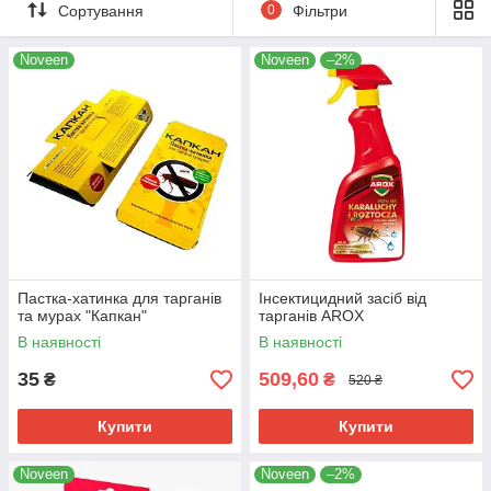
Сортування
0
Фільтри
Noveen
Noveen
–2%
Пастка-хатинка для тарганів
Інсектицидний засіб від
та мурах "Капкан"
тарганів AROX
В наявності
В наявності
35
509,60
₴
₴
520 ₴
Купити
Купити
Noveen
Noveen
–2%