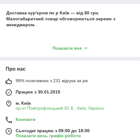
Доставка кур'єром по р Київ ― від 80 грн.
Малогабаритний товар обговорюється окремо з
менеджером.
Показати все
Доставка клієнтам по Україні здійснюється переважно авто
перевізником Нова Пошта. Зважаючи оптимальних тарифів
Про нас
на вантажоперевезення, наявності online сервісу з
відстеження руху вантажу, а так само дотримання умов
99% позитивних з 231 відгука за рік
збереження вантажу. Доставка здійснюється: Jastin, Meest
Express, Автолюкс, Укрпошта, (увага, відправлення
Працює з 30.01.2015
Укрпоштою здійснюється тільки після 100% оплати).
м. Київ
пр-кт Повітрофлоцький 92 Б , Київ, Україна
Зі списком адрес ви можете ознайомитися:
Контакти
Сьогодні працює з 09:00 до 18:00
Показати весь графік роботи