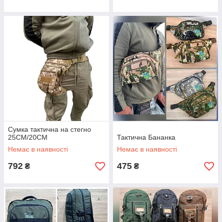
Сумка тактична на стегно
25СМ/20СМ
Тактична Бананка
Немає в наявності
Немає в наявності
792
475
₴
₴