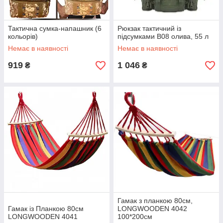
Тактична сумка-напашник (6
Рюкзак тактичний із
кольорів)
підсумками B08 олива, 55 л
Немає в наявності
Немає в наявності
919
1 046
₴
₴
Гамак з планкою 80см,
Гамак із Планкою 80см
LONGWOODEN 4042
LONGWOODEN 4041
100*200см