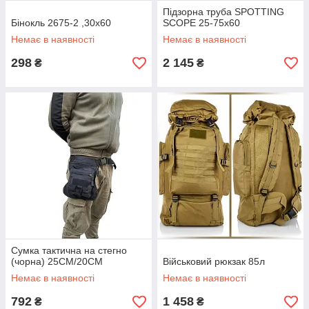
Підзорна труба SPOTTING
Бінокль 2675-2 ,30x60
SCOPE 25-75х60
Немає в наявності
Немає в наявності
298
2 145
₴
₴
Сумка тактична на стегно
(чорна) 25СМ/20СМ
Військовий рюкзак 85л
Немає в наявності
Немає в наявності
792
1 458
₴
₴