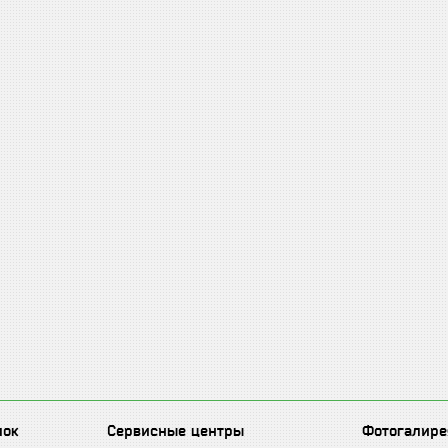
лок
Сервисные центры
Фотогалире