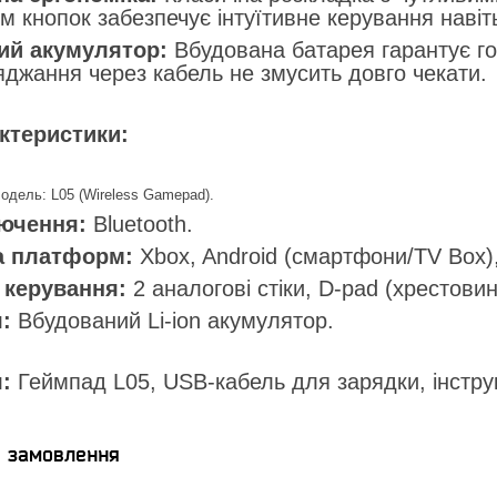
м кнопок забезпечує інтуїтивне керування навіт
ий акумулятор:
Вбудована батарея гарантує г
джання через кабель не змусить довго чекати.
актеристики:
одель: L05 (Wireless Gamepad).
лючення:
Bluetooth.
а платформ:
Xbox, Android (смартфони/TV Box),
 керування:
2 аналогові стіки, D-pad (хрестовина
:
Вбудований Li-ion акумулятор.
:
Геймпад L05, USB-кабель для зарядки, інструк
я замовлення