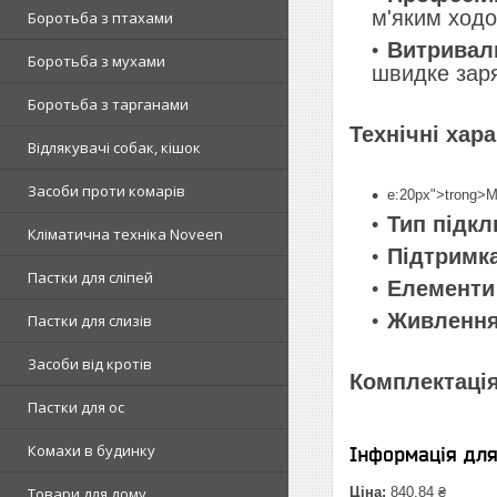
м'яким ходо
Боротьба з птахами
Витривал
Боротьба з мухами
швидке заря
Боротьба з тарганами
Технічні хар
Відлякувачі собак, кішок
Засоби проти комарів
e:20px">trong>М
Тип підк
Кліматична техніка Noveen
Підтримк
Пастки для сліпей
Елементи
Живлення
Пастки для слизів
Засоби від кротів
Комплектація
Пастки для ос
Комахи в будинку
Інформація дл
Товари для дому
Ціна:
840,84 ₴