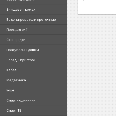
Знищувачі комах
Водонагреватели проточные
Прес для олії
Сковорідки
Прасувальні дошки
Зарядні пристрої
Кабелі
Медтехніка
Інше
Смарт-годинники
Смарт ТБ