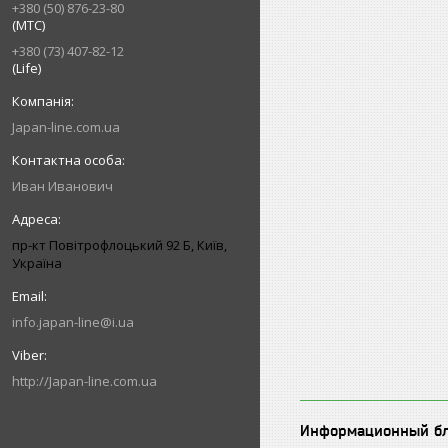
+380 (50) 876-23-80
(МТС)
+380 (73) 407-82-12
(Life)
Japan-line.com.ua
Иван Иванович
пр-кт Повітрофлоцький 92 Б, Київ,
Україна
info.japan-line@i.ua
http://Japan-line.com.ua
Информационный б