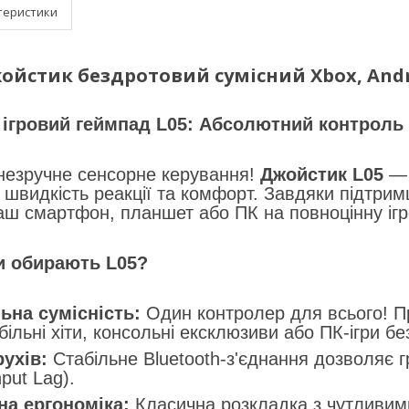
теристики
ойстик бездротовий сумісний Xbox, Andro
ігровий геймпад L05: Абсолютний контроль 
незручне сенсорне керування!
Джойстик L05
— 
, швидкість реакції та комфорт. Завдяки підтрим
ш смартфон, планшет або ПК на повноцінну ігр
и обирають L05?
на сумісність:
Один контролер для всього! 
ільні хіти, консольні ексклюзиви або ПК-ігри бе
ухів:
Стабільне Bluetooth-з'єднання дозволяє гр
put Lag).
а ергономіка:
Класична розкладка з чутливим