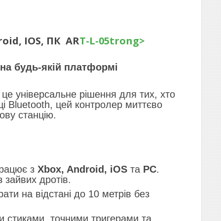
id, IOS, ПК AR
T-L-05trong>
на будь-якій платформі
це універсальне рішення для тих, хто
ці Bluetooth, цей контролер миттєво
ову станцію.
Працює з
Xbox, Android, iOS
та
PC
.
з зайвих дротів.
ати на відстані до 10 метрів без
и стиками, точними тригерами та