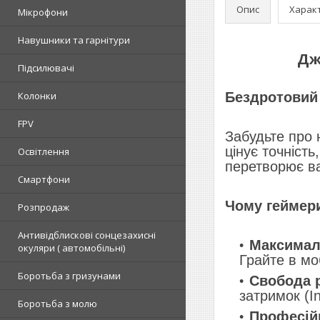
Опис
Харак
Мікрофони
Навушники та гарнітури
Дж
Підсилювачі
Колонки
Бездротовий 
FPV
Забудьте про 
цінує точність
Освітлення
перетворює ва
Смартфони
Чому геймер
Розпродаж
Антивідблискові сонцезахисні
Максималь
окуляри ( автомобільні)
Грайте в моб
Боротьба з гризунами
Свобода р
затримок (In
Боротьба з молю
Професійн