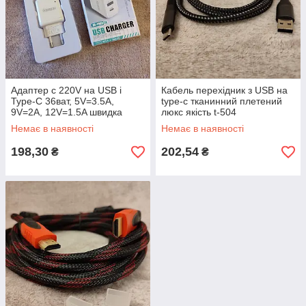
Адаптер c 220V на USB і
Кабель перехідник з USB на
Type-C 36ват, 5V=3.5A,
type-c тканинний плетений
9V=2A, 12V=1.5A швидка
люкс якість t-504
зарядка (Quick charge) AR-
Немає в наявності
Немає в наявності
PD03 3A
198,30
202,54
₴
₴