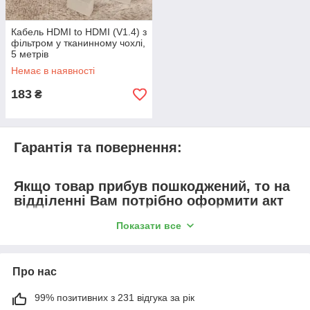
Кабель HDMI to HDMI (V1.4) з
фільтром у тканинному чохлі,
5 метрів
Немає в наявності
183
₴
Гарантія та повернення:
Якщо товар прибув пошкоджений, то на
відділенні Вам потрібно оформити акт
прийому-передачі, де в деталях описати
Показати все
пошкодження, які є, включаючи і
пошкодження на коробці. Після чого ми
надсилаємо Вам іншу позицію;
Про нас
Якщо при отриманні Ви не оглянули
товар, а вдома виявилося
99% позитивних з 231 відгука за рік
пошкодження, це не вважатиметься