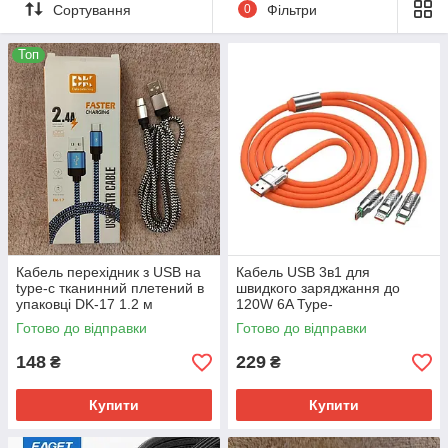
Сортування
0
Фільтри
Топ
Кабель перехідник з USB на
Кабель USB 3в1 для
type-c тканинний плетений в
швидкого заряджання до
упаковці DK-17 1.2 м
120W 6A Type-
C/Lightning(IPhone)/Micro-usb
Готово до відправки
Готово до відправки
надгнучкий - Помаранчевий
148
229
₴
₴
Купити
Купити