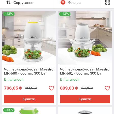
Сортування
0
Фільтри
–13%
–13%
Чоппер-подрібнювач Maestro
Чоппер-подрібнювач Maestro
MR-580 - 600 мл, 300 Вт
MR-581 - 800 мл, 300 Вт
В наявності
В наявності
706,05
809,03
₴
₴
811,55 ₴
929,92 ₴
Купити
Купити
–13%