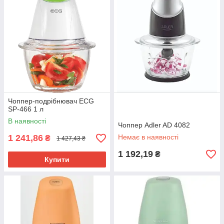
Чоппер-подрібнювач ECG
SP-466 1 л
В наявності
Чоппер Аdler AD 4082
1 241,86
Немає в наявності
₴
1 427,43 ₴
1 192,19
₴
Купити