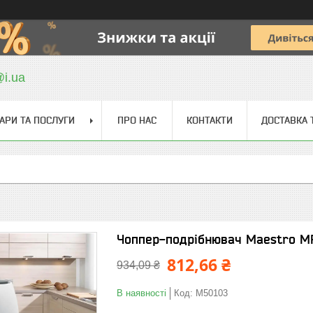
@i.ua
АРИ ТА ПОСЛУГИ
ПРО НАС
КОНТАКТИ
ДОСТАВКА 
Чоппер-подрібнювач Maestro MR
812,66 ₴
934,09 ₴
В наявності
Код:
М50103