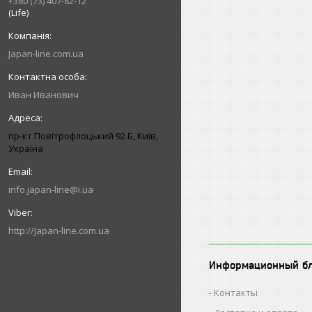
+380 (73) 407-82-12
(Life)
Japan-line.com.ua
Иван Иванович
пр-кт Повітрофлоцький 92 Б, Київ,
Україна
info.japan-line@i.ua
http://Japan-line.com.ua
Информационный б
Контакты