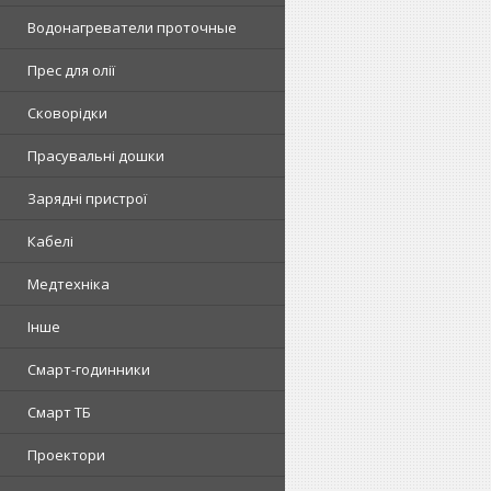
Водонагреватели проточные
Прес для олії
Сковорідки
Прасувальні дошки
Зарядні пристрої
Кабелі
Медтехніка
Інше
Смарт-годинники
Смарт ТБ
Проектори