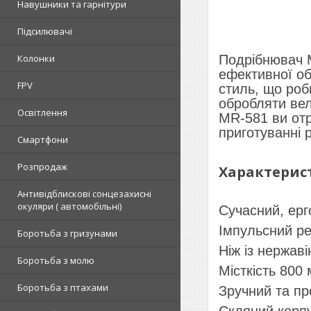
Навушники та гарнітури
Підсилювачі
Колонки
Подрібнювач M
ефективної об
FPV
стиль, що роб
обробляти вел
Освітлення
MR-581 ви отр
приготуванні р
Смартфони
Розпродаж
Характерист
Антивідблискові сонцезахисні
окуляри ( автомобільні)
Сучасний, ерг
Імпульсний р
Боротьба з гризунами
Ніж із нержаві
Боротьба з молю
Місткість 800
Боротьба з птахами
Зручний та пр