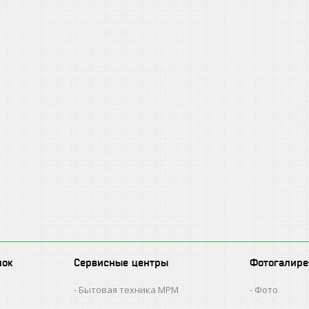
лок
Сервисные центры
Фотогалире
Бытовая техника MPM
Фото