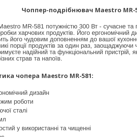
Чоппер-подрібнювач Maestro MR-581
aestro MR-581 потужністю 300 Вт - сучасне та 
робки харчових продуктів. Його ергономічний ди
ить його чудовим доповненням до вашої кухонної
икі порції продуктів за один раз, заощаджуючи 
имуєте надійний та функціональний пристрій, я
ізних страв та напоїв.
ика чопера Maestro MR-581:
ономічний дизайн
ежим роботи
ючої сталі
 мл
остий у використанні та чищенні