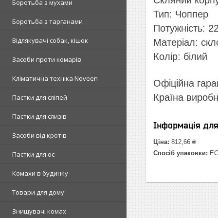
Скляний корп
Боротьба з мухами
Тип: Чоппер
Боротьба з тарганами
Потужність: 22
Відлякувачі собак, кішок
Матеріал: скл
Колір: білий
Засоби проти комарів
Кліматична техніка Noveen
Офіційна гара
Країна вироб
Пастки для сліпей
Пастки для слизів
Інформація дл
Засоби від кротів
Ціна:
812,66 ₴
Спосіб упаковки:
E
Пастки для ос
Комахи в будинку
Товари для дому
Знищувачі комах