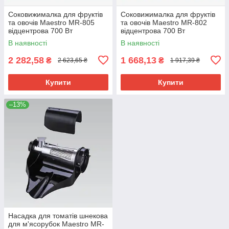
Соковижималка для фруктів
Соковижималка для фруктів
та овочів Maestro MR-805
та овочів Maestro MR-802
відцентрова 700 Вт
відцентрова 700 Вт
електрична
електрична
В наявності
В наявності
2 282,58
1 668,13
₴
₴
2 623,65 ₴
1 917,39 ₴
Купити
Купити
–13%
Насадка для томатів шнекова
для м'ясорубок Maestro MR-