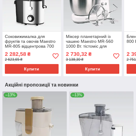
Соковижималка для
Міксер планетарний із
Блен
фруктів та овочів Maestro
чашею Maestro MR-560
800 
MR-805 відцентрова 700
1000 Вт. тістоміс для
Вт електрична
замішування тіста та
2 282,58
2 730,32
2 3
₴
₴
збивання кремів
2 623,65 ₴
3 138,30 ₴
2 751
Купити
Купити
Акційні пропозиції та новинки
–13%
–13%