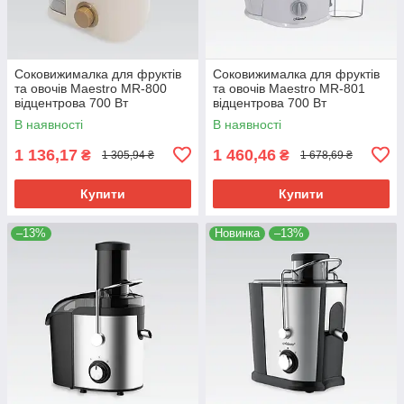
Соковижималка для фруктів
Соковижималка для фруктів
та овочів Maestro MR-800
та овочів Maestro MR-801
відцентрова 700 Вт
відцентрова 700 Вт
електрична
електрична
В наявності
В наявності
1 136,17
1 460,46
₴
₴
1 305,94 ₴
1 678,69 ₴
Купити
Купити
–13%
Новинка
–13%