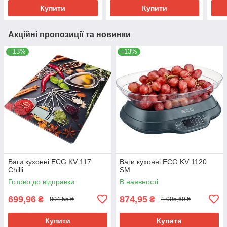
Купити
Купити
Акційні пропозиції та новинки
–13%
–13%
Ваги кухонні ECG KV 117
Ваги кухонні ECG KV 1120
Chilli
SM
Готово до відправки
В наявності
699,96
874,95
₴
₴
804,55 ₴
1 005,69 ₴
Купити
Купити