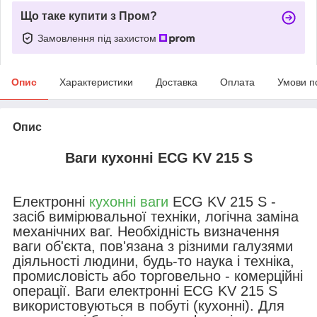
Що таке купити з Пром?
Замовлення під захистом
Опис
Характеристики
Доставка
Оплата
Умови п
Опис
Ваги кухонні ECG KV 215 S
Електронні
кухонні ваги
ECG KV 215 S -
засіб вимірювальної техніки, логічна заміна
механічних ваг. Необхідність визначення
ваги об'єкта, пов'язана з різними галузями
діяльності людини, будь-то наука і техніка,
промисловість або торговельно - комерційні
операції. Ваги електронні ECG KV 215 S
використовуються в побуті (кухонні). Для