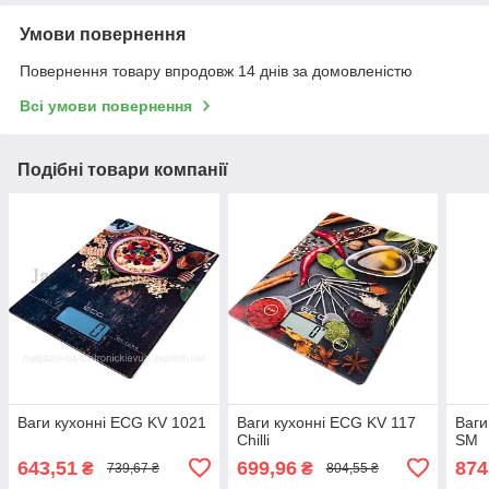
Умови повернення
Повернення товару впродовж 14 днів за домовленістю
Всі умови повернення
Подібні товари компанії
Ваги кухонні ECG KV 1021
Ваги кухонні ECG KV 117
Ваги
Chilli
SM
643,51
699,96
874
₴
₴
739,67 ₴
804,55 ₴