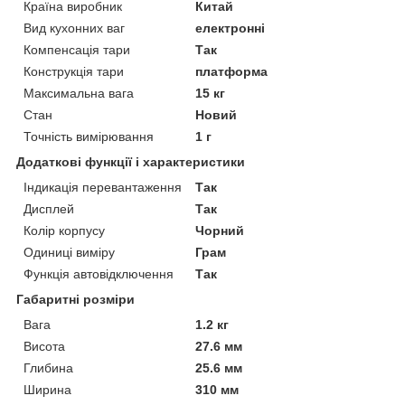
Країна виробник
Китай
Вид кухонних ваг
електронні
Компенсація тари
Так
Конструкція тари
платформа
Максимальна вага
15 кг
Стан
Новий
Точність вимірювання
1 г
Додаткові функції і характеристики
Індикація перевантаження
Так
Дисплей
Так
Колір корпусу
Чорний
Одиниці виміру
Грам
Функція автовідключення
Так
Габаритні розміри
Вага
1.2 кг
Висота
27.6 мм
Глибина
25.6 мм
Ширина
310 мм