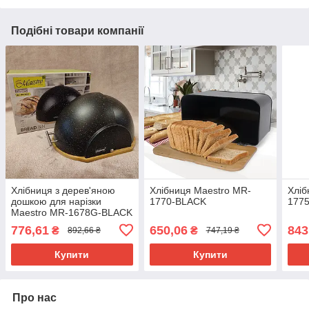
Подібні товари компанії
Хлібниця з дерев'яною
Хлібниця Maestro MR-
Хліб
дошкою для нарізки
1770-BLACK
177
Maestro MR-1678G-BLACK
776,61
650,06
843
₴
₴
892,66 ₴
747,19 ₴
Купити
Купити
Про нас