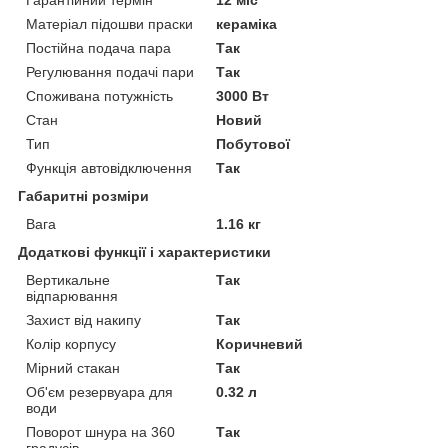
Матеріал підошви праски
кераміка
Постійна подача пара
Так
Регулювання подачі пари
Так
Споживана потужність
3000 Вт
Стан
Новий
Тип
Побутової
Функція автовідключення
Так
Габаритні розміри
Вага
1.16 кг
Додаткові функції і характеристики
Вертикальне
Так
відпарювання
Захист від накипу
Так
Колір корпусу
Коричневий
Мірний стакан
Так
Об'єм резервуара для
0.32 л
води
Поворот шнура на 360
Так
градусів