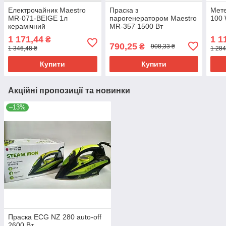
Електрочайник Maestro
Праска з
Мет
MR-071-BEIGE 1л
парогенератором Maestro
100 
керамічний
MR-357 1500 Вт
1 171,44
1 1
₴
790,25
₴
908,33 ₴
1 346,48 ₴
1 284
Купити
Купити
Акційні пропозиції та новинки
–13%
Праска ECG NZ 280 auto-off
2600 Вт