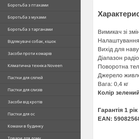
Боротьба з птахами
Характерис
Боротьба з мухами
Боротьба з тарганами
Вимикач зі зм
Налаштування
Відлякувачі собак, кішок
Вихід для наву
Засоби проти комарів
Діапазон раді
Кліматична техніка Noveen
Поворотна тел
Джерело живле
Пастки для сліпей
Вага: 0,4 кг
Пастки для слизів
Колір зелений
Засоби від кротів
Гарантія 1 рік
Пастки для ос
EAN: 5908256
Комахи в будинку
Товари для дому