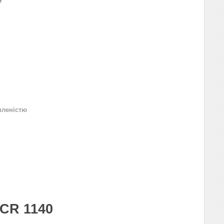
₴
вленістю
CR 1140