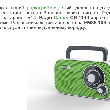
ортативний
радіоприймач
, який ідеально підхо
ескопічна антена Відмінно ловить сигнал. Рад
х батарейок R14.
Радіо
Camry
CR 1140
характер
иків.
Радіоприймальний
мовлення на
FM88-108
, 
оліє слухати в індивідуальному порядку.