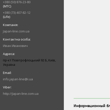
+380 (50) 876-23-80
(МТС)
+380 (73) 407-82-12
(Life)
Japan-line.com.ua
Иван Иванович
пр-кт Повітрофлоцький 92 Б, Київ,
Україна
info.japan-line@i.ua
http://Japan-line.com.ua
Информационный б