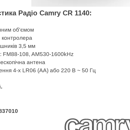
тика Радіо Camry CR 1140:
інним об'ємом
 контролера
шників 3,5 мм
о: FM88-108, AM530-1600kHz
ескопічна антена
ння 4-х LR06 (AA) або 220 В ~ 50 Гц
.
837010