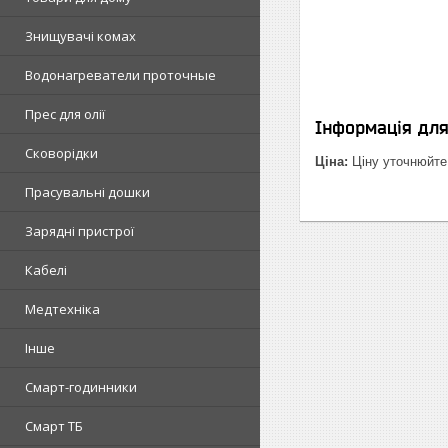
Знищувачі комах
Водонагреватели проточные
Прес для олії
Інформація дл
Сковорідки
Ціна:
Ціну уточнюйте
Прасувальні дошки
Зарядні пристрої
Кабелі
Медтехніка
Інше
Смарт-годинники
Смарт ТБ