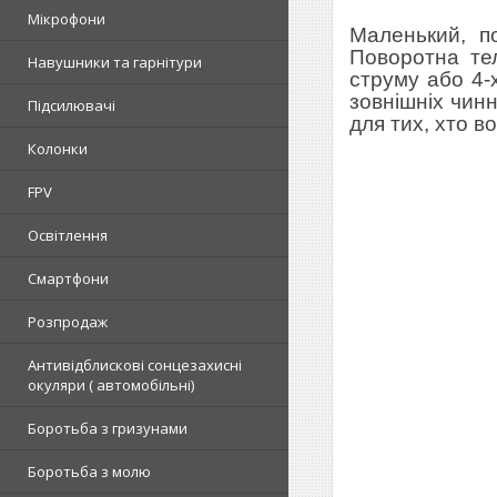
Мікрофони
Маленький, п
Поворотна тел
Навушники та гарнітури
струму або 4-
зовнішніх чинн
Підсилювачі
для тих, хто в
Колонки
FPV
Освітлення
Смартфони
Розпродаж
Антивідблискові сонцезахисні
окуляри ( автомобільні)
Боротьба з гризунами
Боротьба з молю