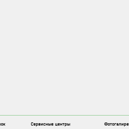
лок
Сервисные центры
Фотогалире