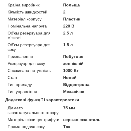
Країна виробник
Польща
Кількість швидкостей
2
Матеріал корпусу
Пластик
Номінальна напруга
220 В
Об'єм резервуара для
2.5 л
м'якоті
Об'єм резервуара для
1.5 л
соку
Призначення
Побутове
Резервуар для соку
зовнішній
Споживана потужність
1000 Вт
Стан
Новий
Тип приладу
Відцентрова
Тип управління
Механічне
Додаткові функції і характеристики
Діаметр
75 мм
завантажувального отвору
Матеріал сітки центрифуги
нержавіюча сталь
Пряма подача соку
Так