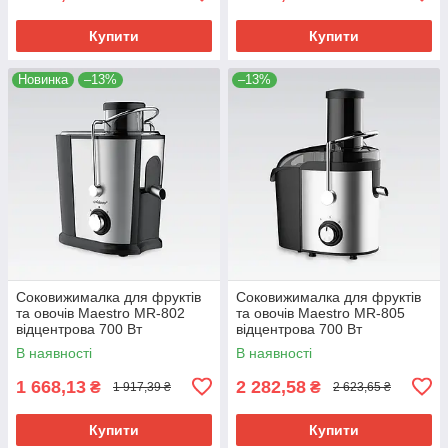
Купити
Купити
Новинка
–13%
–13%
Соковижималка для фруктів
Соковижималка для фруктів
та овочів Maestro MR-802
та овочів Maestro MR-805
відцентрова 700 Вт
відцентрова 700 Вт
електрична
електрична
В наявності
В наявності
1 668,13
2 282,58
₴
₴
1 917,39 ₴
2 623,65 ₴
Купити
Купити