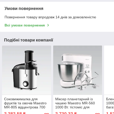
Умови повернення
Повернення товару впродовж 14 днів за домовленістю
Всі умови повернення
Подібні товари компанії
Соковижималка для
Міксер планетарний із
Блен
фруктів та овочів Maestro
чашею Maestro MR-560
1000
MR-805 відцентрова 700
1000 Вт. тістоміс для
бага
Вт електрична
замішування тіста та
для 
2 282,58
2 730,32
1 5
₴
₴