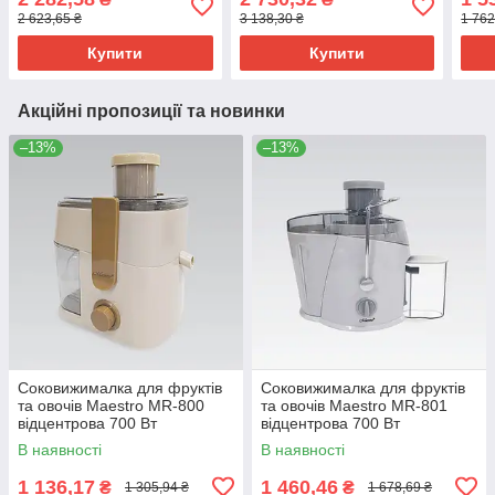
збивання кремів
зміш
2 623,65 ₴
3 138,30 ₴
1 762
Купити
Купити
Акційні пропозиції та новинки
–13%
–13%
Соковижималка для фруктів
Соковижималка для фруктів
та овочів Maestro MR-800
та овочів Maestro MR-801
відцентрова 700 Вт
відцентрова 700 Вт
електрична
електрична
В наявності
В наявності
1 136,17
1 460,46
₴
₴
1 305,94 ₴
1 678,69 ₴