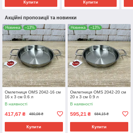
Купити
Купити
Акційні пропозиції та новинки
Новинка
–13%
Новинка
–13%
Омлетниця OMS 2042-16 см
Омлетниця OMS 2042-20 см
16 х 3 см 0.6 л
20 х 3 см 0.9 л
В наявності
В наявності
417,67
595,21
₴
₴
480,08 ₴
684,15 ₴
Купити
Купити