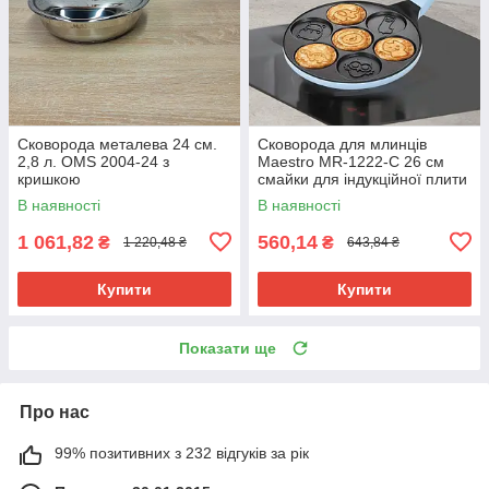
Сковорода металева 24 см.
Сковорода для млинців
2,8 л. OMS 2004-24 з
Maestro MR-1222-C 26 см
кришкою
смайки для індукційної плити
В наявності
В наявності
1 061,82
560,14
₴
₴
1 220,48 ₴
643,84 ₴
Купити
Купити
Показати ще
Про нас
99% позитивних з 232 відгуків за рік