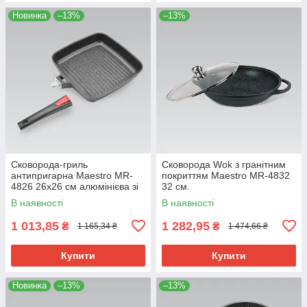
Новинка
–13%
–13%
Сковорода-гриль
Сковорода Wok з гранітним
антипригарна Maestro MR-
покриттям Maestro MR-4832
4826 26х26 см алюмінієва зі
32 см.
знімною ручкою для всіх плит
В наявності
В наявності
1 013,85
1 282,95
₴
₴
1 165,34 ₴
1 474,66 ₴
Купити
Купити
Новинка
–13%
–13%