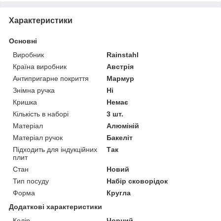
Характеристики
Основні
Виробник
Rainstahl
Країна виробник
Австрія
Антипригарне покриття
Мармур
Знімна ручка
Ні
Кришка
Немає
Кількість в наборі
3 шт.
Матеріал
Алюміній
Матеріал ручок
Бакеліт
Підходить для індукційних
Так
плит
Стан
Новий
Тип посуду
Набір сковорідок
Форма
Кругла
Додаткові характеристики
Колір
Чорний