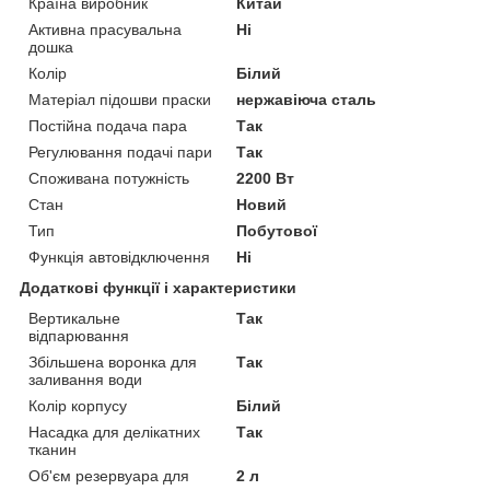
Країна виробник
Китай
Активна прасувальна
Ні
дошка
Колір
Білий
Матеріал підошви праски
нержавіюча сталь
Постійна подача пара
Так
Регулювання подачі пари
Так
Споживана потужність
2200 Вт
Стан
Новий
Тип
Побутової
Функція автовідключення
Ні
Додаткові функції і характеристики
Вертикальне
Так
відпарювання
Збільшена воронка для
Так
заливання води
Колір корпусу
Білий
Насадка для делікатних
Так
тканин
Об'єм резервуара для
2 л