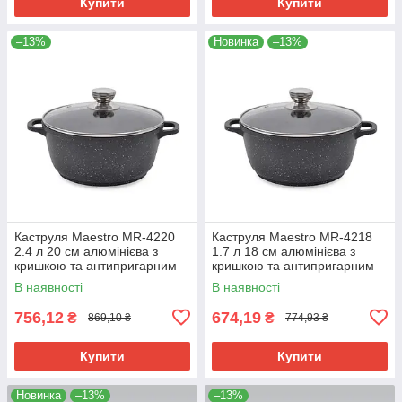
Купити
Купити
–13%
Новинка
–13%
Каструля Maestro MR-4220
Каструля Maestro MR-4218
2.4 л 20 см алюмінієва з
1.7 л 18 см алюмінієва з
кришкою та антипригарним
кришкою та антипригарним
покриттям
покриттям
В наявності
В наявності
756,12
674,19
₴
₴
869,10 ₴
774,93 ₴
Купити
Купити
Новинка
–13%
–13%