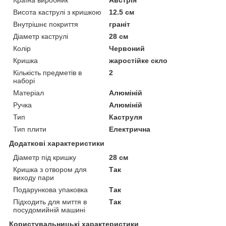
Висота каструлі з кришкою
12.5 см
Внутрішнє покриття
граніт
Діаметр каструлі
28 см
Колір
Червоний
Кришка
жаростійке скло
Кількість предметів в
2
наборі
Матеріал
Алюміній
Ручка
Алюміній
Тип
Каструля
Тип плити
Електрична
Додаткові характеристики
Діаметр під кришку
28 см
Кришка з отвором для
Так
виходу пари
Подарункова упаковка
Так
Підходить для миття в
Так
посудомийній машині
Користувальницькі характеристики