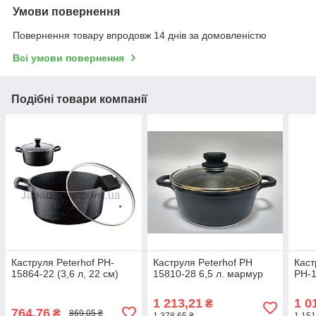
Умови повернення
Повернення товару впродовж 14 днів за домовленістю
Всі умови повернення
Подібні товари компанії
Каструля Peterhof PH-
Каструля Peterhof PH
Каст
15864-22 (3,6 л, 22 см)
15810-28 6,5 л. мармур
PH-1
1 213,21
1 0
₴
764,76
₴
869,05 ₴
1 378,65 ₴
1 151