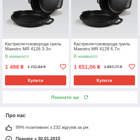
Кастрюля+сковорода гриль
Кастрюля+сковорода гриль
Maestro MR 4126 3.3л.
Maestro MR 4128 6.7л.
В наявності
В наявності
1 498
1 651,06
₴
₴
1 721,84 ₴
1 897,77 ₴
Купити
Купити
Показати ще
Про нас
99% позитивних з 232 відгуків за рік
Працює з 30.01.2015