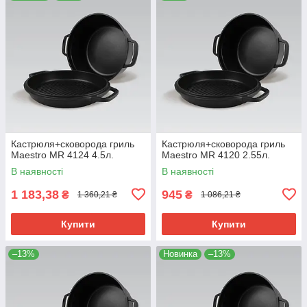
Кастрюля+сковорода гриль
Кастрюля+сковорода гриль
Maestro MR 4124 4.5л.
Maestro MR 4120 2.55л.
В наявності
В наявності
1 183,38
945
₴
₴
1 360,21 ₴
1 086,21 ₴
Купити
Купити
–13%
Новинка
–13%