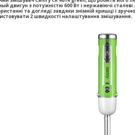
ний змішувач Camry CR 4614 green, що робить його л
ый двигун з потужністю 600 Вт і нержавіючі сталеві 
ристанні та догляді завдяки знімній кришці і зручн
истовувати 2 швидкості налаштування змішування.