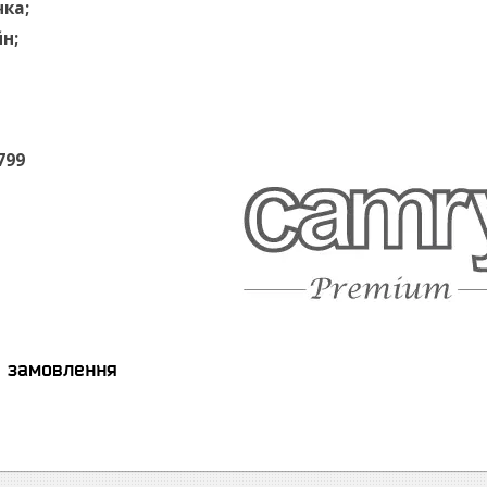
чка;
н;
799
я замовлення