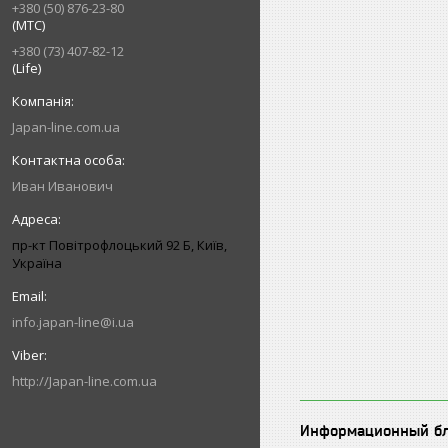
+380 (50) 876-23-80
(МТС)
+380 (73) 407-82-12
(Life)
Japan-line.com.ua
Иван Иванович
пр-кт Повітрофлоцький 92 Б, Київ,
Україна
info.japan-line@i.ua
http://Japan-line.com.ua
Информационный б