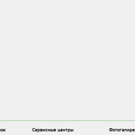
лок
Сервисные центры
Фотогалире