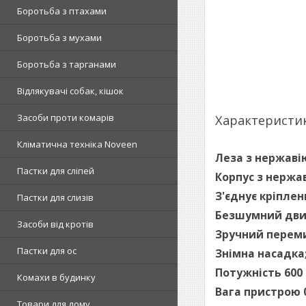
Боротьба з птахами
Боротьба з мухами
Боротьба з тарганами
Відлякувачі собак, кішок
Засоби проти комарів
Характеристи
Кліматична техніка Noveen
Леза з нержавію
Пастки для сліпей
Корпус з нержав
З'єднує кріплен
Пастки для слизів
Безшумний двиг
Засоби від кротів
Зручний перем
Пастки для ос
Знімна насадка
Потужність 600 
Комахи в будинку
Вага пристрою 0
Товари для дому