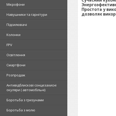
Сучасний кухон
Энергоэфективн
Мікрофони
Простота у вико
дозволяє викор
Навушники та гарнітури
Підсилювачі
Колонки
FPV
Освітлення
Смартфони
Розпродаж
Антивідблискові сонцезахисні
окуляри ( автомобільні)
Боротьба з гризунами
Боротьба з молю