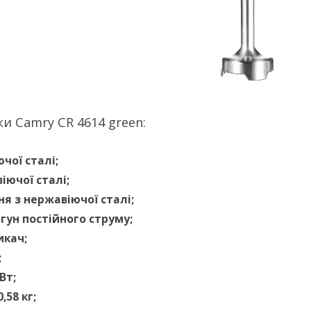
ки
Camry CR 4614 green:
чої сталі;
іючої сталі;
ня з нержавіючої сталі;
ун постійного струму;
икач;
;
Вт;
,58 кг;