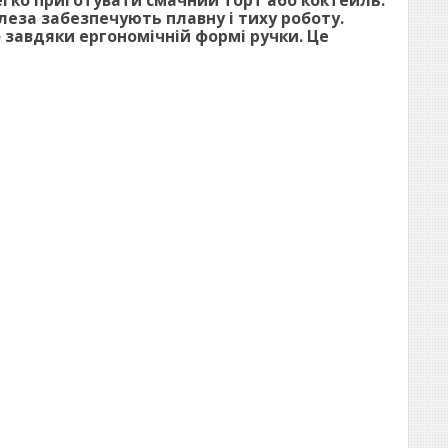
егко приготувати смачний торт або коктейль.
леза забезпечують плавну і тиху роботу.
о завдяки ергономічній формі ручки. Це