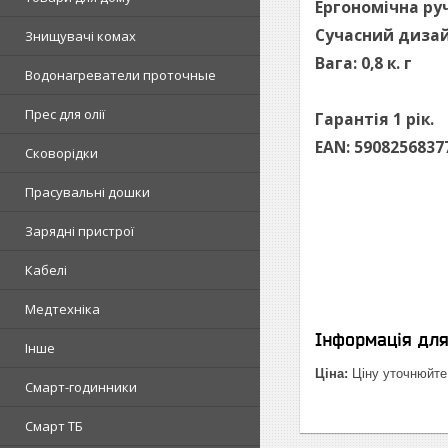
Ергономічна ру
Сучасний дизай
Знищувачі комах
Вага: 0,8 к. г
Водонагреватели проточные
Прес для олії
Гарантія 1 рік.
EAN: 5908256837
Сковорідки
Прасувальні дошки
Зарядні пристрої
Кабелі
Медтехніка
Інформація дл
Інше
Ціна:
Ціну уточнюйте
Смарт-годинники
Смарт ТБ