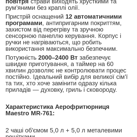
повітря
страви виходять хрусткими та
рум’яними без краплі олії.
Пристрій оснащений
12 автоматичними
програмами
, антипригарним покриттям,
захистом від перегріву та зручною
сенсорною панеллю керування. Корпус і
ручки не нагріваються, що робить
використання максимально безпечним.
Потужність
2000–2400 Вт
забезпечує
швидке приготування, а таймер на 60
хвилин дозволяє не контролювати процес
постійно. Ідеальний вибір для великої сім’ї
та тих, хто хоче замінити одразу кілька
приладів — духовку, гриль і сковороду.
Характеристика Аерофритюрниця
Maestro MR-761:
2 чаші об’ємом 5,0 л + 5,0 л металевими
решітками