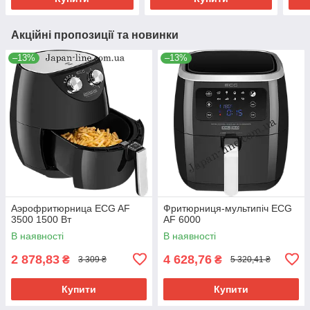
Акційні пропозиції та новинки
–13%
–13%
Аэрофритюрница ECG AF
Фритюрниця-мультипіч ECG
3500 1500 Вт
AF 6000
В наявності
В наявності
2 878,83
4 628,76
₴
₴
3 309 ₴
5 320,41 ₴
Купити
Купити