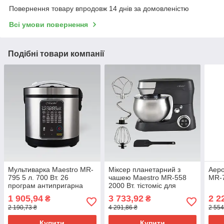
Повернення товару впродовж 14 днів за домовленістю
Всі умови повернення
Подібні товари компанії
Мультиварка Maestro MR-
Міксер планетарний з
Аер
795 5 л. 700 Вт. 26
чашею Maestro MR-558
MR-7
програм антипригарна
2000 Вт. тістоміс для
чаша
замішування тіста та
1 905,94
3 733,92
2 2
₴
₴
збивання кремів
2 190,73 ₴
4 291,86 ₴
2 554
Купити
Купити