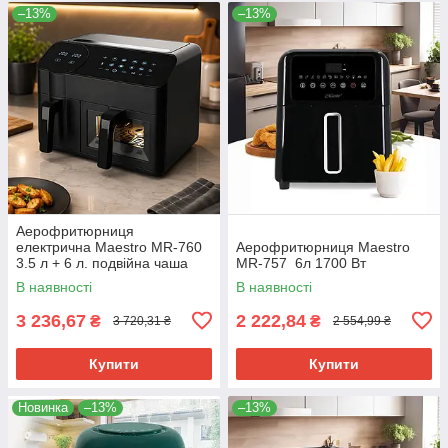
–13%
–13%
Аерофритюрниця
електрична Maestro MR-760
Аерофритюрниця Maestro
3.5 л + 6 л. подвійна чаша
MR-757 6л 1700 Вт
фритюрниця й аерогриль
В наявності
В наявності
3 236,67
2 222,84
₴
₴
3 720,31 ₴
2 554,99 ₴
Купити
Купити
Новинка
–13%
–13%