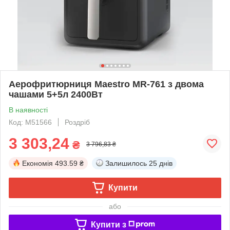
Аерофритюрниця Maestro MR-761 з двома
чашами 5+5л 2400Вт
В наявності
Код: М51566
Роздріб
3 303,24
₴
3 796,83 ₴
Економія
493.59 ₴
Залишилось
25 днів
Купити
або
Купити з