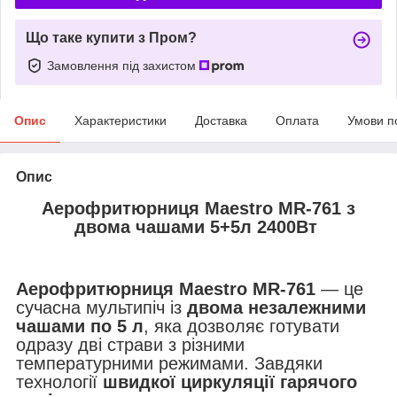
Що таке купити з Пром?
Замовлення під захистом
Опис
Характеристики
Доставка
Оплата
Умови п
Опис
Аерофритюрниця Maestro MR-761 з
двома чашами 5+5л 2400Вт
Аерофритюрниця Maestro MR-761
— це
сучасна мультипіч із
двома незалежними
чашами по 5 л
, яка дозволяє готувати
одразу дві страви з різними
температурними режимами. Завдяки
технології
швидкої циркуляції гарячого