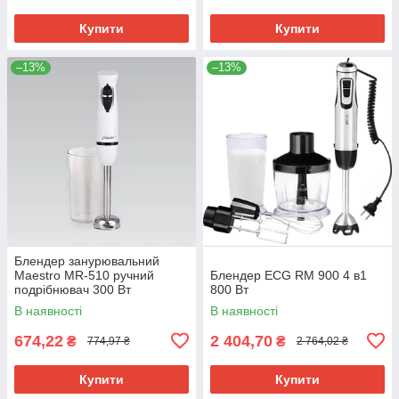
Купити
Купити
–13%
–13%
Блендер занурювальний
Maestro MR-510 ручний
Блендер ECG RM 900 4 в1
подрібнювач 300 Вт
800 Вт
В наявності
В наявності
674,22
2 404,70
₴
₴
774,97 ₴
2 764,02 ₴
Купити
Купити