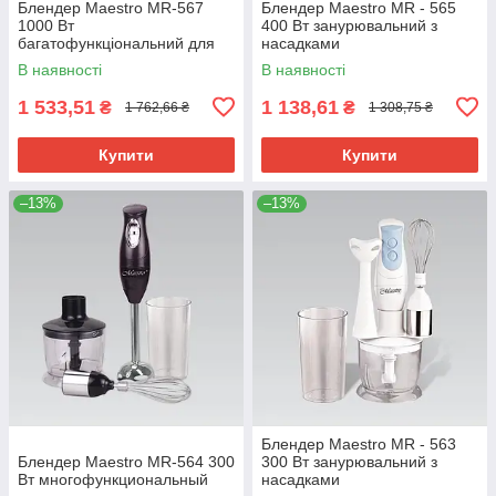
Блендер Maestro MR-567
Блендер Maestro MR - 565
1000 Вт
400 Вт занурювальний з
багатофункціональний для
насадками
подрібнення та змішування
багатофункціональний для
В наявності
В наявності
подрібнення та змішування
1 533,51
1 138,61
₴
₴
1 762,66 ₴
1 308,75 ₴
Купити
Купити
–13%
–13%
Блендер Maestro MR - 563
Блендер Maestro MR-564 300
300 Вт занурювальний з
Вт многофункциональный
насадками