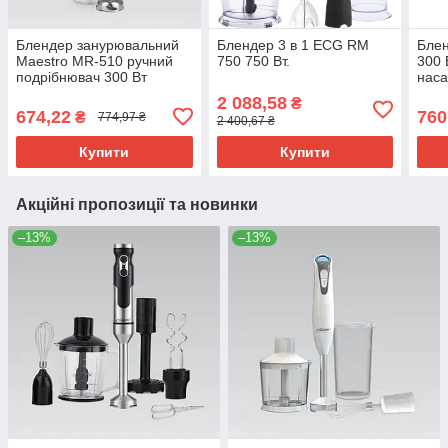
Блендер занурювальний
Блендер 3 в 1 ECG RM
Блен
Maestro MR-510 ручний
750 750 Вт.
300 
подрібнювач 300 Вт
нас
бага
2 088,58
₴
для 
674,22
760
₴
774,97 ₴
2 400,67 ₴
зміш
Купити
Купити
Акційні пропозиції та новинки
–13%
–13%