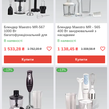
Блендер Maestro MR-567
Блендер Maestro MR - 565
1000 Вт
400 Вт занурювальний з
багатофункціональний для
насадками
подрібнення та змішування
багатофункціональний для
В наявності
В наявності
подрібнення та змішування
1 533,28
1 138,45
₴
₴
1 762,39 ₴
1 308,56 ₴
Купити
Купити
–13%
–13%