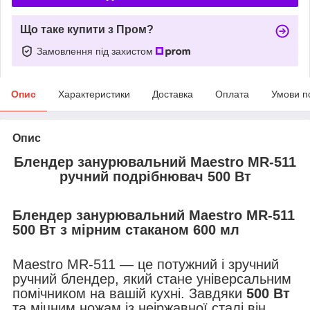
Що таке купити з Пром?
Замовлення під захистом
Опис
Характеристики
Доставка
Оплата
Умови п
Опис
Блендер
занурювальний Maestro MR-511
ручний подрібнювач 500 Вт
Блендер занурювальний Maestro MR-511
500 Вт з мірним стаканом 600 мл
Maestro MR-511 — це потужний і зручний
ручний блендер, який стане універсальним
помічником на вашій кухні. Завдяки
500 Вт
та міцним ножам із неіржавної сталі він