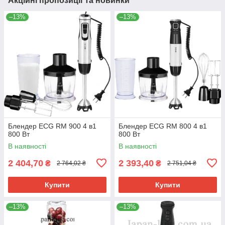
Акційні пропозиції та новинки
–13%
–13%
Блендер ECG RM 900 4 в1
Блендер ECG RM 800 4 в1
800 Вт
800 Вт
В наявності
В наявності
2 404,70
2 393,40
₴
₴
2 764,02 ₴
2 751,04 ₴
Купити
Купити
–13%
–13%