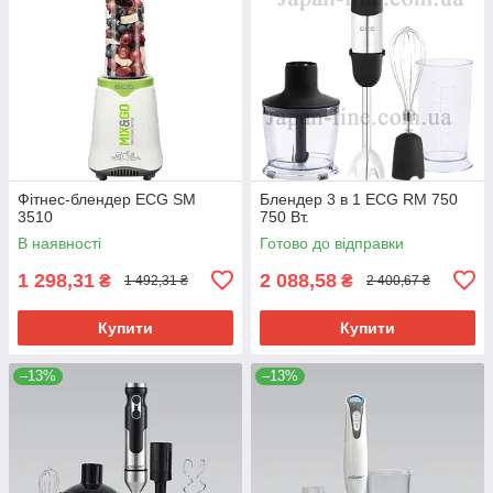
Фітнес-блендер ECG SM
Блендер 3 в 1 ECG RM 750
3510
750 Вт.
В наявності
Готово до відправки
1 298,31
2 088,58
₴
₴
1 492,31 ₴
2 400,67 ₴
Купити
Купити
–13%
–13%