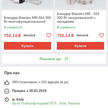
Блендер Maestro MR - 563
Блендер Maestro MR-564 300
300 Вт занурювальний з
Вт многофункциональный
насадками
багатофункціональний для
В наявності
В наявності
подрібнення та змішування
752,14
752,14
₴
₴
864,53 ₴
864,53 ₴
Купити
Купити
Показати ще
Про нас
99% позитивних з 232 відгуків за рік
Працює з 30.01.2015
м. Київ
пр-кт Повітрофлоцький 92 Б , Київ, Україна