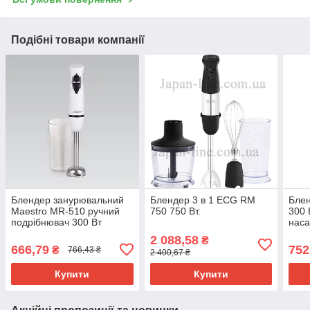
Подібні товари компанії
Блендер занурювальний
Блендер 3 в 1 ECG RM
Блен
Maestro MR-510 ручний
750 750 Вт.
300 
подрібнювач 300 Вт
нас
бага
2 088,58
₴
для 
666,79
752
₴
766,43 ₴
2 400,67 ₴
зміш
Купити
Купити