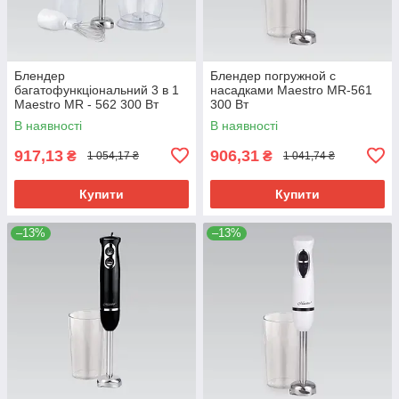
Блендер
Блендер погружной с
багатофункціональний 3 в 1
насадками Maestro MR-561
Maestro MR - 562 300 Вт
300 Вт
многофункциональный
В наявності
В наявності
блендер для измельчения и
смешивания.
917,13
906,31
₴
₴
1 054,17 ₴
1 041,74 ₴
Купити
Купити
–13%
–13%