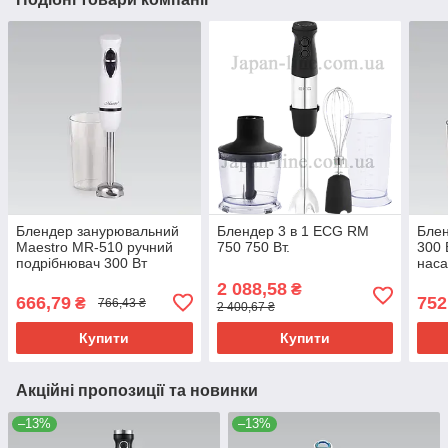
Блендер занурювальний
Блендер 3 в 1 ECG RM
Блен
Maestro MR-510 ручний
750 750 Вт.
300 
подрібнювач 300 Вт
нас
бага
2 088,58
₴
для 
666,79
752
₴
766,43 ₴
2 400,67 ₴
зміш
Купити
Купити
Акційні пропозиції та новинки
–13%
–13%