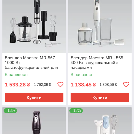
Блендер Maestro MR-567
Блендер Maestro MR - 565
1000 Вт
400 Вт занурювальний з
багатофункціональний для
насадками
подрібнення та змішування
багатофункціональний для
В наявності
В наявності
подрібнення та змішування
1 533,28
1 138,45
₴
₴
1 762,39 ₴
1 308,56 ₴
Купити
Купити
–13%
–13%