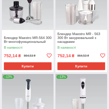
Блендер Maestro MR - 563
Блендер Maestro MR-564 300
300 Вт занурювальний з
Вт многофункциональный
насадками
багатофункціональний для
В наявності
В наявності
подрібнення та змішування
752,14
752,14
₴
₴
864,53 ₴
864,53 ₴
Купити
Купити
–13%
–13%