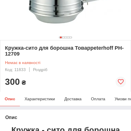
Кружка-сито для борошна Товарpeterhoff PH-
12709
Немає в наявності
Код: 11833
Роздріб
300
₴
Опис
Характеристики
Доставка
Оплата
Умови п
Опис
Кружка - сито для борошна