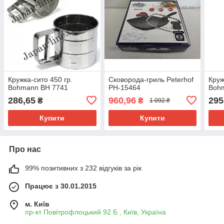
Кружка-сито 450 гр.
Сковорода-гриль Peterhof
Круж
Bohmann BH 7741
PH-15464
Boh
286,65
960,96
295
₴
₴
1 092 ₴
Купити
Купити
Про нас
99% позитивних з 232 відгуків за рік
Працює з 30.01.2015
м. Київ
пр-кт Повітрофлоцький 92 Б , Київ, Україна