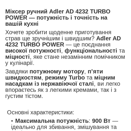
Міксер ручний Adler AD 4232 TURBO
POWER — потужність і точність на
вашій кухні
Хочете зробити щоденне приготування
страв ще зручнішим і швидшим?
Adler AD
4232 TURBO POWER
— це поєднання
високої потужності
,
функціональності
та
міцності
, яке стане незамінним помічником
у кулінарії.
Завдяки
потужному мотору
,
п’яти
швидкостям
,
режиму Turbo
та
міцним
насадкам із нержавіючої сталі
, ви легко
впораєтесь як з легкими кремами, так і з
густим тістом.
Основні характеристики:
Максимальна потужність
:
900 Вт
—
ідеально для збивання, змішування та