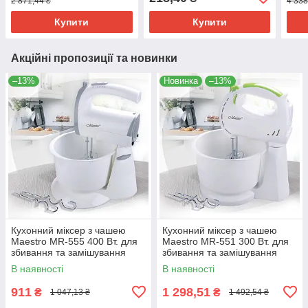
2 871,44 ₴
4 338
Купити
Купити
Акційні пропозиції та новинки
–13%
Новинка
–13%
Кухонний міксер з чашею
Кухонний міксер з чашею
Maestro MR-555 400 Вт. для
Maestro MR-551 300 Вт. для
збивання та замішування
збивання та замішування
тіста
тіста
В наявності
В наявності
911
1 298,51
₴
₴
1 047,13 ₴
1 492,54 ₴