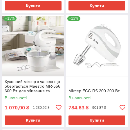
Купити
Купити
–13%
–13%
Кухонний міксер з чашею що
обертається Maestro MR-556.
600 Вт. для збивання та
Міксер ECG RS 200 200 Вт
замішування тіста
В наявності
В наявності
1 070,90
784,63
₴
₴
1 230,92 ₴
901,87 ₴
Купити
Купити