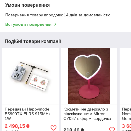
Умови повернення
Повернення товару впродовж 14 днів за домовленістю
Всі умови повернення
Подібні товари компанії
Передавач Happymodel
Косметичне дзеркало з
Пере
ES900TX ELRS 915MHz
підсвічуванням Mirror
Noma
1W
CY087 в формі сердечка
Gem
2.4
2 498,15
3 6
₴
(HP0
218,40
₴