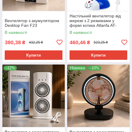
Настільний вентилятор від
Вентилятор з акумулятором
мережі з 2 режимами у
Desktop Fan F23
формі котика Atlanfa AT-
F2502
В наявності
В наявності
380,38
460,46
₴
₴
432,25 ₴
523,25 ₴
Купити
Купити
–12%
Новинка
–10%
Вентилятор з акумулятором
Вентилятор з акумулятором