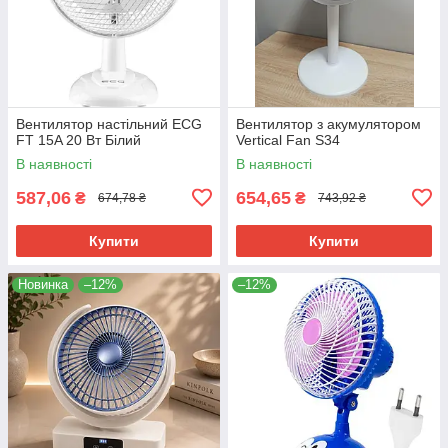
Вентилятор настільний ECG
Вентилятор з акумулятором
FT 15A 20 Вт Білий
Vertical Fan S34
В наявності
В наявності
587,06
654,65
₴
₴
674,78 ₴
743,92 ₴
Купити
Купити
Новинка
–12%
–12%