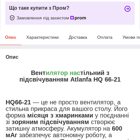
Що таке купити з Пром?
Замовлення під захистом
Опис
Характеристики
Доставка
Оплата
Умови п
Опис
Вент
илятор нас
тільний з
підсвічуванням Atlanfa HQ 66-21
HQ66-21
— це не просто вентилятор, а
стильна прикраса для вашого столу. Його
форма
місяця з хмаринками
у поєднанні
зі
зоряним підсвічуванням
створює
затишну атмосферу. Акумулятор на
600
мАг
забезпечує автономну роботу, а