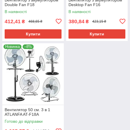
Double Fan F18
Desktop Fan F16
В наявності
В наявності
412,41
380,84
₴
₴
468,65 ₴
423,15 ₴
Купити
Купити
Новинка
–8%
Вентилятор 50 см. 3 в 1
ATLANFA AT-F18A
Готово до відправки