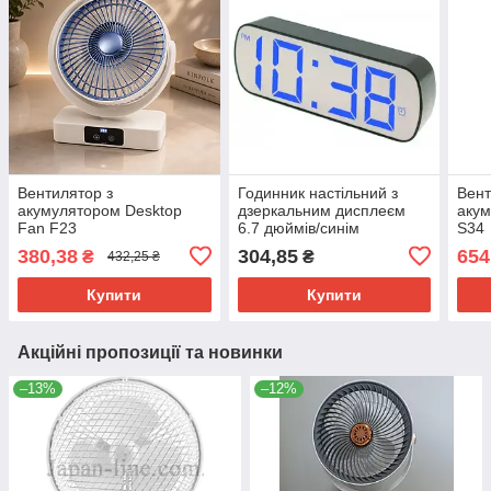
Вентилятор з
Годинник настільний з
Вент
акумулятором Desktop
дзеркальним дисплеєм
акум
Fan F23
6.7 дюймів/синім
S34
підсвічуванням/датчиком
380,38
304,85
654
₴
₴
432,25 ₴
температури/датою VST
895Y-5
Купити
Купити
Акційні пропозиції та новинки
–13%
–12%