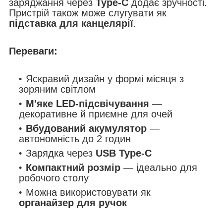
заряджання через
Type-C
додає зручності.
Пристрій також може слугувати як
підставка для канцелярії
.
Переваги:
Яскравий дизайн у формі місяця з
зоряним світлом
М'яке LED-підсвічування
—
декоративне й приємне для очей
Вбудований акумулятор
—
автономність до 2 годин
Зарядка через
USB Type-C
Компактний розмір
— ідеально для
робочого столу
Можна використовувати як
органайзер для ручок