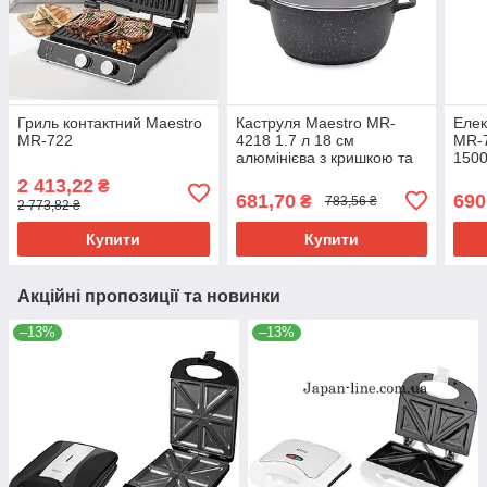
Гриль контактний Maestro
Каструля Maestro MR-
Елек
MR-722
4218 1.7 л 18 см
MR-7
алюмінієва з кришкою та
1500
антипригарним покриттям
2 413,22
₴
681,70
690
₴
783,56 ₴
2 773,82 ₴
Купити
Купити
Акційні пропозиції та новинки
–13%
–13%