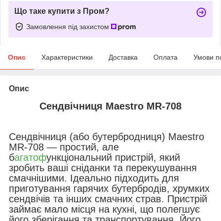
Що таке купити з Пром?
Замовлення під захистом
Опис
Характеристики
Доставка
Оплата
Умови п
Опис
Сендвічниця Maestro MR-708
Сендвічниця (або бутербродниця) Maestro
MR-708 — простий, але
б
агатоф
ункціональний пристрій, який
зробить ваші сніданки та перекушування
смачнішими. Ідеально підходить для
приготування гарячих бутербродів, хрумких
сендвічів та інших смачних страв. Пристрій
займає мало місця на кухні, що полегшує
його зберігання та транспортування. Його