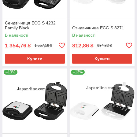
Сендвічниця ECG S 4232
Family Black
Сэндвичница ECG S 3271
В наявності
В наявності
1 354,76
812,86
₴
₴
1 557,19 ₴
934,32 ₴
Купити
Купити
–13%
–13%