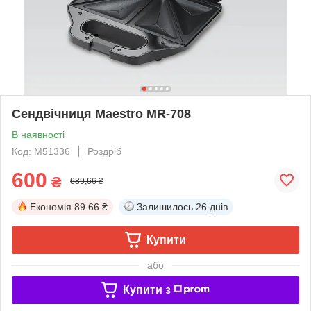
Сендвічниця Maestro MR-708
В наявності
Код: М51336
Роздріб
600
₴
689,66 ₴
Економія
89.66 ₴
Залишилось
26 днів
Купити
або
Купити з