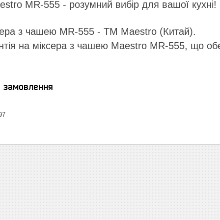
stro MR-555 - розумний вибір для вашої кухні!
ера з чашею MR-555 - ТМ Maestro (Китай).
нтія на міксера з чашею Maestro MR-555, що обе
я замовлення
97