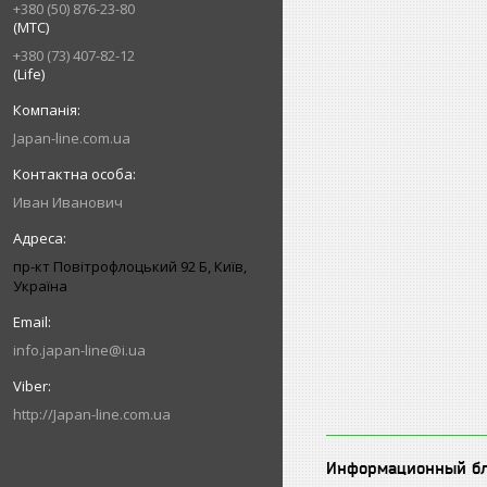
+380 (50) 876-23-80
(МТС)
+380 (73) 407-82-12
(Life)
Japan-line.com.ua
Иван Иванович
пр-кт Повітрофлоцький 92 Б, Київ,
Україна
info.japan-line@i.ua
http://Japan-line.com.ua
Информационный б