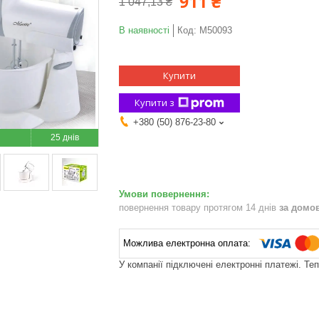
911 ₴
1 047,13 ₴
В наявності
Код:
М50093
Купити
Купити з
+380 (50) 876-23-80
25 днів
повернення товару протягом 14 днів
за домо
У компанії підключені електронні платежі. Те