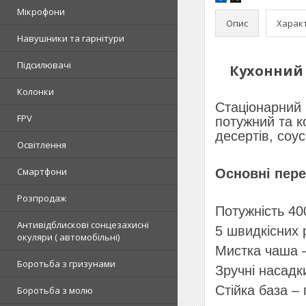
Мікрофони
Опис
Харак
Навушники та гарнітури
Підсилювачі
Кухонний 
Колонки
Стаціонарний 
FPV
потужний та к
десертів, соус
Освітлення
Смартфони
Основні пере
Розпродаж
Потужність 40
Антивідблискові сонцезахисні
5 швидкісних 
окуляри ( автомобільні)
Мистка чаша –
Боротьба з гризунами
Зручні насадки
Стійка база –
Боротьба з молю