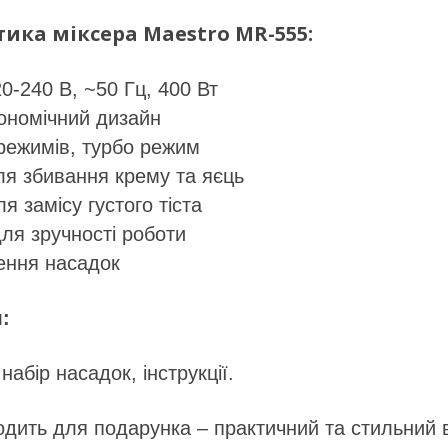
ика міксера Maestro MR-555:
0-240 В, ~50 Гц, 400 Вт
ономічний дизайн
режимів, турбо режим
ля збивання крему та яєць
я замісу густого тіста
ля зручності роботи
ення насадок
:
 набір насадок, інструкції.
одить для подарунка – практичний та стильний 