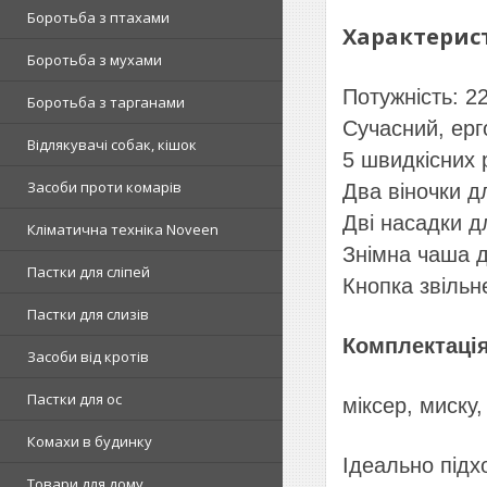
Боротьба з птахами
Характерист
Боротьба з мухами
Потужність: 22
Боротьба з тарганами
Сучасний, ерг
Відлякувачі собак, кішок
5 швидкісних 
Засоби проти комарів
Два віночки д
Дві насадки дл
Кліматична техніка Noveen
Знімна чаша д
Пастки для сліпей
Кнопка звільн
Пастки для слизів
Комплектація
Засоби від кротів
Пастки для ос
міксер, миску,
Комахи в будинку
Ідеально підх
Товари для дому