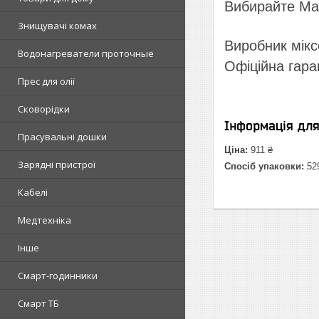
Вибирайте Mae
Знищувачі комах
Виробник мікс
Водонагреватели проточные
Офіційна гара
Прес для олії
Сковорідки
Інформація дл
Прасувальні дошки
Ціна:
911 ₴
Зарядні пристрої
Спосіб упаковки:
52
Кабелі
Медтехніка
Інше
Смарт-годинники
Смарт ТБ