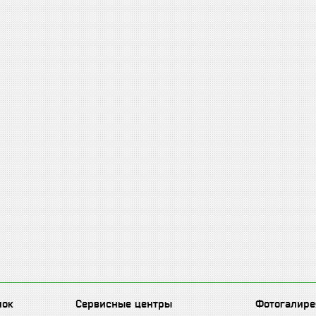
лок
Сервисные центры
Фотогалире