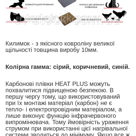
Килимок - з якісного ковроліну великої
щільності товщина виробу 10мм.
Колірна гамма: сірий, коричневий, синій.
Карбонові плівки HEAT PLUS можуть
похвалитися підвищеною безпекою. В
першу чергу тому, що використовуваний
при їх монтажі матеріал (карбон) не є
тепло- і електропровідним матеріалом, а
лише виконує функцію інфрачервоного
випромінювача. Тому ймовірність ураження
струмом при використанні цієї нагрівальної
системи зводиться до мінімуму. Якщо все ж