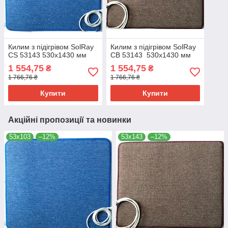
Килим з підігрівом SolRay
Килим з підігрівом SolRay
CS 53143 530x1430 мм
CB 53143 530x1430 мм
1 554,75
1 554,75
₴
₴
1 766,76 ₴
1 766,76 ₴
Купити
Купити
Акційні пропозиції та новинки
53х103
–12%
53х143
–12%