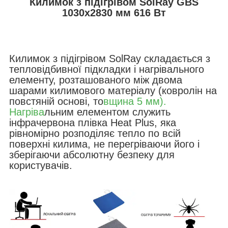
Килимок з підігрівом SolRay GBS
1030х2830 мм 616 Вт
Килимок з підігрівом SolRay складається з
тепловідбивної підкладки і нагрівального
елементу, розташованого між двома
шарами килимового матеріалу (ковролін на
повстяній основі, то
вщина 5 мм).
Нагріва
льним елементом служить
інфрачервона плівка Heat Plus, яка
рівномірно розподіляє тепло по всій
поверхні килима, не перегріваючи його і
зберігаючи абсолютну безпеку для
користувачів.