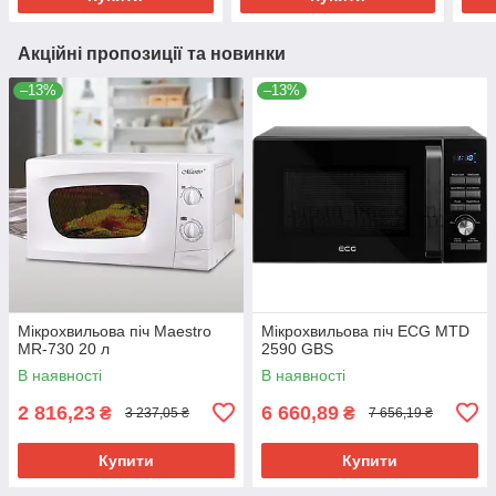
Акційні пропозиції та новинки
–13%
–13%
Мікрохвильова піч Maestro
Мікрохвильова піч ECG MTD
MR-730 20 л
2590 GBS
В наявності
В наявності
2 816,23
6 660,89
₴
₴
3 237,05 ₴
7 656,19 ₴
Купити
Купити