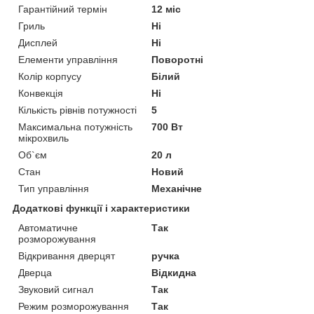
Гарантійний термін
12 міс
Гриль
Ні
Дисплей
Ні
Елементи управління
Поворотні
Колір корпусу
Білий
Конвекція
Ні
Кількість рівнів потужності
5
Максимальна потужність
700 Вт
мікрохвиль
Об`єм
20 л
Стан
Новий
Тип управління
Механічне
Додаткові функції і характеристики
Автоматичне
Так
розморожування
Відкривання дверцят
ручка
Дверца
Відкидна
Звуковий сигнал
Так
Режим розморожування
Так