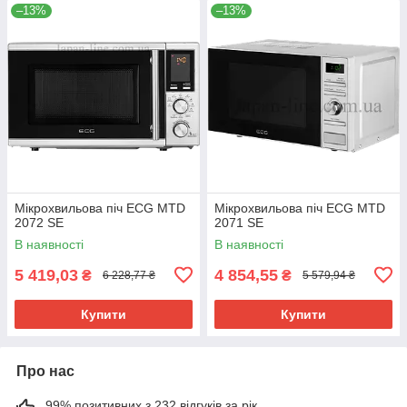
–13%
–13%
Мікрохвильова піч ECG MTD
Мікрохвильова піч ECG MTD
2072 SE
2071 SE
В наявності
В наявності
5 419,03
4 854,55
₴
₴
6 228,77 ₴
5 579,94 ₴
Купити
Купити
Про нас
99% позитивних з 232 відгуків за рік