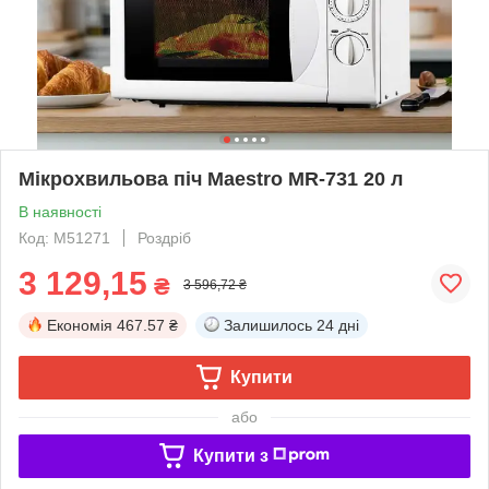
Мікрохвильова піч Maestro MR-731 20 л
В наявності
Код: М51271
Роздріб
3 129,15
₴
3 596,72 ₴
Економія
467.57 ₴
Залишилось
24 дні
Купити
або
Купити з