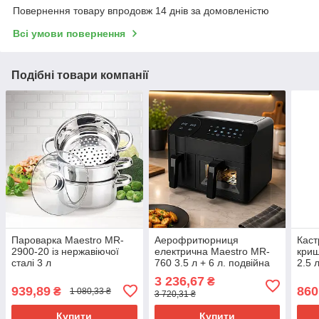
Повернення товару впродовж 14 днів за домовленістю
Всі умови повернення
Подібні товари компанії
Пароварка Maestro MR-
Аерофритюрниця
Каст
2900-20 із нержавіючої
електрична Maestro MR-
криш
сталі 3 л
760 3.5 л + 6 л. подвійна
2.5 
чаша фритюрниця й
3 236,67
₴
аерогриль
939,89
860
₴
1 080,33 ₴
3 720,31 ₴
Купити
Купити