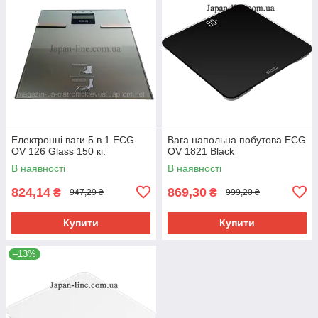
Електронні ваги 5 в 1 ECG
Вага напольна побутова ECG
OV 126 Glass 150 кг.
OV 1821 Black
В наявності
В наявності
824,14
869,30
₴
₴
947,29 ₴
999,20 ₴
Купити
Купити
–13%