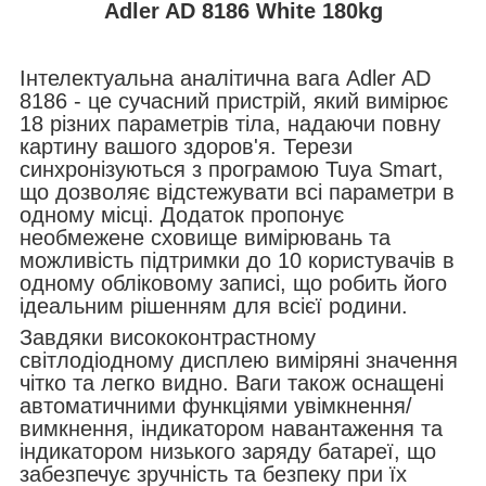
Adler AD 8186 White 180kg
Інтелектуальна аналітична вага Adler AD
8186 - це сучасний пристрій, який вимірює
18 різних параметрів тіла, надаючи повну
картину вашого здоров'я. Терези
синхронізуються з програмою Tuya Smart,
що дозволяє відстежувати всі параметри в
одному місці. Додаток пропонує
необмежене сховище вимірювань та
можливість підтримки до 10 користувачів в
одному обліковому записі, що робить його
ідеальним рішенням для всієї родини.
Завдяки висококонтрастному
світлодіодному дисплею виміряні значення
чітко та легко видно. Ваги також оснащені
автоматичними функціями увімкнення/
вимкнення, індикатором навантаження та
індикатором низького заряду батареї, що
забезпечує зручність та безпеку при їх