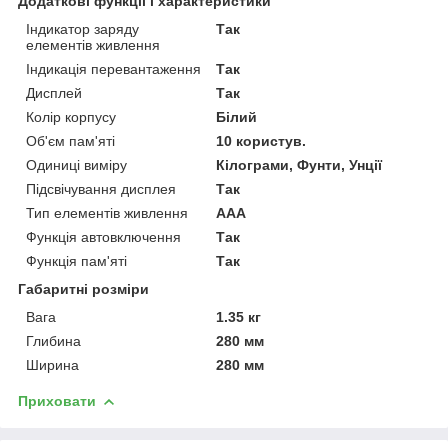
Додаткові функції і характеристики
Індикатор заряду
Так
елементів живлення
Індикація перевантаження
Так
Дисплей
Так
Колір корпусу
Білий
Об'єм пам'яті
10 користув.
Одиниці виміру
Кілограми, Фунти, Унції
Підсвічування дисплея
Так
Тип елементів живлення
AAA
Функція автовключення
Так
Функція пам'яті
Так
Габаритні розміри
Вага
1.35 кг
Глибина
280 мм
Ширина
280 мм
Приховати