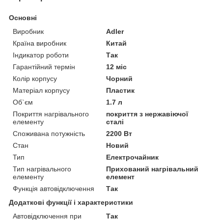
Основні
Виробник
Adler
Країна виробник
Китай
Індикатор роботи
Так
Гарантійний термін
12 міс
Колір корпусу
Чорний
Матеріал корпусу
Пластик
Об`єм
1.7 л
Покриття нагрівального
покриття з нержавіючої
елементу
сталі
Споживана потужність
2200 Вт
Стан
Новий
Тип
Електрочайник
Тип нагрівального
Прихований нагрівальний
елементу
елемент
Функція автовідключення
Так
Додаткові функції і характеристики
Автовідключення при
Так