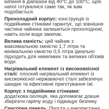
кипіння в діапазоні від 40°C до 100°C, щоб
напої готувалися саме так, як вам
подобається.
Прохолодний корпус:
конструкція із
подвійними стінками гарантує, що зовнішня
частина чайника залишиться прохолодною,
навіть коли вода закипає.
Велика ємність:
цей чайник з
максимальною ємністю 1,7 літра та
мінімальною ємністю 0,5 літра ідеально
підходить для невеликих та великих об'ємів
води.
Нагрівальний елемент із високоякісної
сталі
: плоский нагрівальний елемент із
високоякісної нержавіючої сталі забезпечує
швидке та ефективне приготування їжі.
Корпус з подвійними стінками:
додаткова ізоляція, яка допомагає довше
зберігати гарячу воду і підвищує безпеку.
Сенсорна панель
: Проста у використанні