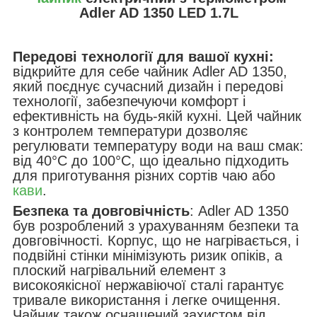
Adler AD 1350 LED 1.7L
Передові технології для вашої кухні:
відкрийте для себе чайник Adler AD 1350,
який поєднує сучасний дизайн і передові
технології, забезпечуючи комфорт і
ефективність на будь-якій кухні. Цей чайник
з контролем температури дозволяє
регулювати температуру води на ваш смак:
від 40°C до 100°C, що ідеально підходить
для приготування різних сортів чаю або
кави
.
Безпека та довговічність
: Adler AD 1350
був розроблений з урахуванням безпеки та
довговічності. Корпус, що не нагрівається, і
подвійні стінки мінімізують ризик опіків, а
плоский нагрівальний елемент з
високоякісної нержавіючої сталі гарантує
тривале використання і легке очищення.
Чайник також оснащений захистом від