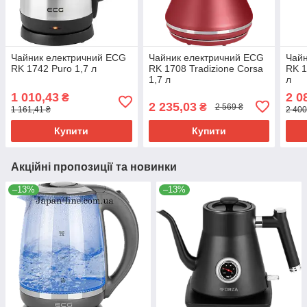
Чайник електричний ECG
Чайник електричний ECG
Чайн
RK 1742 Puro 1,7 л
RK 1708 Tradizione Corsa
RK 1
1,7 л
л
1 010,43
2 0
₴
2 235,03
₴
2 569 ₴
1 161,41 ₴
2 400
Купити
Купити
Акційні пропозиції та новинки
–13%
–13%