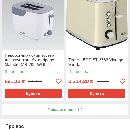
Недорогий якісний тостер
для хрусткого бутерброду
Тостер ECG ST 2766 Vintage
Maestro MR-706-WHITE
Vanilla
В наявності
В наявності
591,13
2 314,20
₴
₴
679,46 ₴
2 660 ₴
Купити
Купити
Показати ще
Про нас