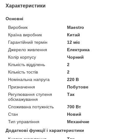
Характеристики
Основні
Виробник
Maestro
Країна виробник
Китай
Гарантійний термін
12 міс
Джерело живлення
Електрика
Колір корпусу
Чорний
Кількість відділень
2
Кількість тостів
2
Номінальна напруга
220 В
Призначення
Побутове
Регулювання ступеня
Так
обсмажування
Споживана потужність
700 Вт
Стан
Новий
Тип управління
Механічне
Додаткові функції і характеристики
Кнопка скасування
Так