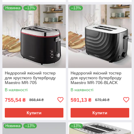
Новинка
–13%
–13%
Недорогий якісний тостер
Недорогий якісний тостер
для хрусткого бутерброду
для хрусткого бутерброду
Maestro MR-705
Maestro MR-706-BLACK
В наявності
В наявності
755,54
591,13
₴
₴
868,44 ₴
679,46 ₴
Купити
Купити
Новинка
–13%
–13%