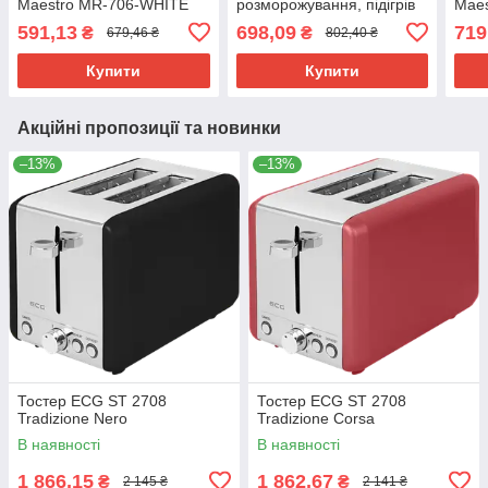
Maestro MR-706-WHITE
розморожування, підігрів
Maes
591,13
698,09
719
₴
₴
679,46 ₴
802,40 ₴
Купити
Купити
Акційні пропозиції та новинки
–13%
–13%
Тостер ECG ST 2708
Тостер ECG ST 2708
Tradizione Nero
Tradizione Corsa
В наявності
В наявності
1 866,15
1 862,67
₴
₴
2 145 ₴
2 141 ₴