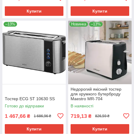
Купити
Купити
–13%
Новинка
–13%
Недорогий якісний тостер
для хрумкого бутерброду
Тостер ECG ST 10630 SS
Maestro MR-704
Готово до відправки
В наявності
1 467,66
719,13
₴
₴
1 686,96 ₴
826,59 ₴
Купити
Купити