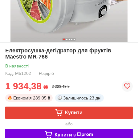
Електросушка-дегідратор для фруктів
Maestro MR-766
В наявності
Код: М51202
Роздріб
1 934,38
₴
2 223,43 ₴
Економія
289.05 ₴
Залишилось
23 дні
Купити
або
Купити з