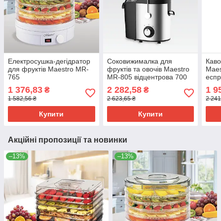
Електросушка-дегідратор
Соковижималка для
Каво
для фруктів Maestro MR-
фруктів та овочів Maestro
Maes
765
MR-805 відцентрова 700
еспр
Вт електрична
1 376,83
2 282,58
1 9
₴
₴
1 582,56 ₴
2 623,65 ₴
2 241
Купити
Купити
Акційні пропозиції та новинки
–13%
–13%