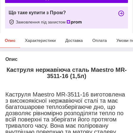
Що таке купити з Пром?
Замовлення під захистом
Опис
Характеристики
Доставка
Оплата
Умови п
Опис
Каструля нержавіюча сталь Maestro MR-
3511-16 (1,5л)
Каструля Maestro MR-3511-16 виготовлена
з високоякісної нержавіючої сталі та має
багатошарове теплозберігаюче дно, що
дозволяє рівномірно розподіляти тепло по
всій поверхні та зберігати його протягом
тривалого часу. Вона має поліровану
внутрішню поверхню та матову сталеву