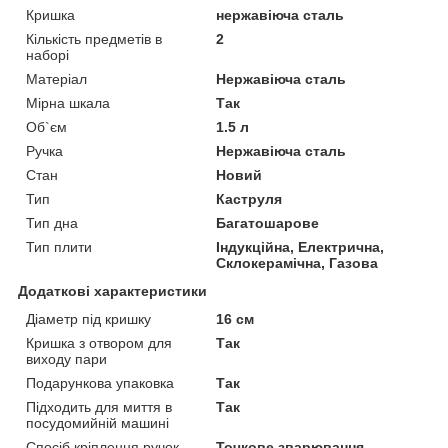
Кришка
нержавіюча сталь
Кількість предметів в
2
наборі
Матеріал
Нержавіюча сталь
Мірна шкала
Так
Об`єм
1.5 л
Ручка
Нержавіюча сталь
Стан
Новий
Тип
Каструля
Тип дна
Багатошарове
Тип плити
Індукційна, Електрична,
Склокерамічна, Газова
Додаткові характеристики
Діаметр під кришку
16 см
Кришка з отвором для
Так
виходу пари
Подарункова упаковка
Так
Підходить для миття в
Так
посудомийній машині
Спосіб кріплення ручок
Точкове зварювання