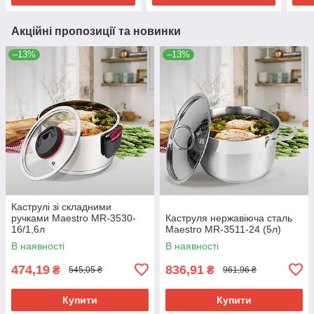
Акційні пропозиції та новинки
–13%
–13%
Каструлі зі складними
ручками Maestro MR-3530-
Каструля нержавіюча сталь
16/1,6л
Maestro MR-3511-24 (5л)
В наявності
В наявності
474,19
836,91
₴
₴
545,05 ₴
961,96 ₴
Купити
Купити