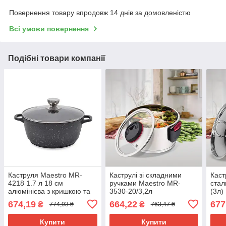
Повернення товару впродовж 14 днів за домовленістю
Всі умови повернення
Подібні товари компанії
Каструля Maestro MR-
Каструлі зі складними
Каст
4218 1.7 л 18 см
ручками Maestro MR-
стал
алюмінієва з кришкою та
3530-20/3,2л
(3л)
антипригарним покриттям
674,19
664,22
677
₴
₴
774,93 ₴
763,47 ₴
Купити
Купити