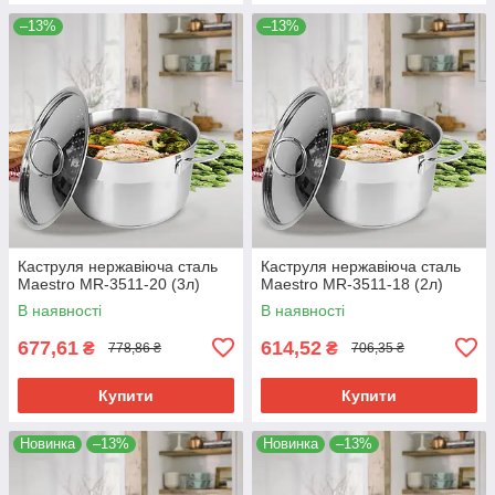
–13%
–13%
Каструля нержавіюча сталь
Каструля нержавіюча сталь
Maestro MR-3511-20 (3л)
Maestro MR-3511-18 (2л)
В наявності
В наявності
677,61
614,52
₴
₴
778,86 ₴
706,35 ₴
Купити
Купити
Новинка
–13%
Новинка
–13%