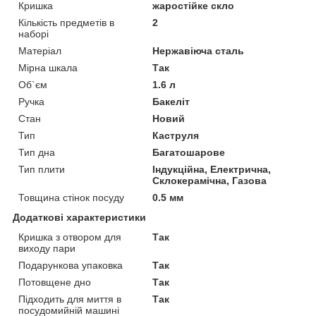
Кришка
жаростійке скло
Кількість предметів в
2
наборі
Матеріал
Нержавіюча сталь
Мірна шкала
Так
Об`єм
1.6 л
Ручка
Бакеліт
Стан
Новий
Тип
Каструля
Тип дна
Багатошарове
Тип плити
Індукційна, Електрична,
Склокерамічна, Газова
Товщина стінок посуду
0.5 мм
Додаткові характеристики
Кришка з отвором для
Так
виходу пари
Подарункова упаковка
Так
Потовщене дно
Так
Підходить для миття в
Так
посудомийній машині