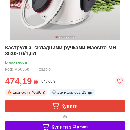
Каструлі зі складними ручками Maestro MR-
3530-16/1,6л
В наявності
Код: М50368
Роздріб
474,19
₴
545,05 ₴
Економія
70.86 ₴
Залишилось
23 дні
Купити
або
Купити з