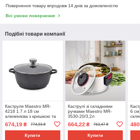
Повернення товару впродовж 14 днів за домовленістю
Всі умови повернення
Подібні товари компанії
Каструля Maestro MR-
Каструлі зі складними
Каст
4218 1.7 л 18 см
ручками Maestro MR-
6 см
алюмінієва з кришкою та
3530-20/3,2л
скл
антипригарним покриттям
674,19
664,22
480
₴
₴
774,93 ₴
763,47 ₴
Купити
Купити