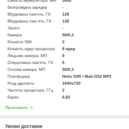
Ємність акумулятора, мАг
5000
Безпровідна зарядка
-
Вбудована пам'ять, Гб
128
Вбудована пам`ять, Гб
128
Захист
-
Камера
50/0,3
Кількість SIM
2
Кількість ядер процессра
8 ядер
Лицьова камера, МП
8
Оперативна пам'ять, Гб
6
Основа камера, МП
50/0,3
Платформа
Helio G85 / Mali-G52 MP2
Розд.здатність
1640x720
Частота процесора, ГГц
2
Екран
6,82
Приховати
Умови доставки