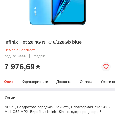
Infinix Hot 20 4G NFC 6/128Gb blue
Немає в наявності
Код: зс10556
Роздріб
7 976,69
₴
Опис
Характеристики
Доставка
Оплата
Умови п
Опис
NFC:+, Бездротова зарядка:-, Захист:-, Платформа:Helio G85 /
Mali-G52 MP2, Виробник:Infinix, Кіль-ть ядер процесора:8