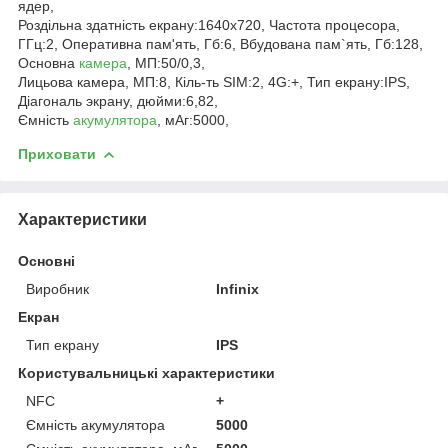
ядер,
Роздільна здатність екрану:1640x720, Частота процесора,
ГГц:2, Оперативна пам'ять, Гб:6, Вбудована пам`ять, Гб:128,
Основна
камера
, МП:50/0,3,
Лицьова камера, МП:8, Кіль-ть SIM:2, 4G:+, Тип екрану:IPS,
Діагональ экрану, дюйми:6,82,
Ємність
акумулятора
, мАг:5000,
Приховати
Характеристики
Основні
Виробник
Infinix
Екран
Тип екрану
IPS
Користувальницькі характеристики
NFC
+
Ємність акумулятора
5000