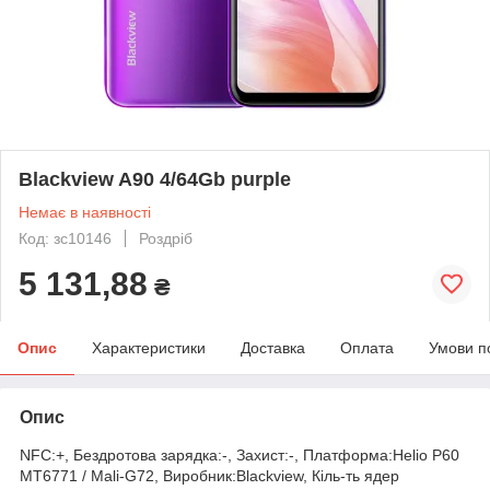
Blackview A90 4/64Gb purple
Немає в наявності
Код: зс10146
Роздріб
5 131,88
₴
Опис
Характеристики
Доставка
Оплата
Умови п
Опис
NFC:+, Бездротова зарядка:-, Захист:-, Платформа:Helio P60
MT6771 / Mali-G72, Виробник:Blackview, Кіль-ть ядер