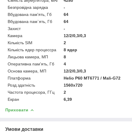
Ємність акумулятора, мАг
4280
Безпровідна зарядка
-
Вбудована пам'ять, Гб
64
Вбудована пам`ять, Гб
64
Захист
-
Камера
12/2/0,3/0,3
Кількість SIM
2
Кількість ядер процессра
8 ядер
Лицьова камера, МП
8
Оперативна пам'ять, Гб
4
Основа камера, МП
12/2/0,3/0,3
Платформа
Helio P60 MT6771 / Mali-G72
Розд.здатність
1560x720
Частота процесора, ГГц
2
Екран
6,39
Приховати
Умови доставки