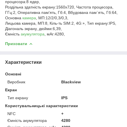
процесора:8 ядер,
Роздільна здатність екрану:1560x720, Частота процесора,
ГГц:2, Оперативна пам'ять, Гб:4, Вбудована пам`ять, Гб:64,
Основна
камера
, МП:12/2/0,3/0,3,
Лицьова камера, МП:8, Кіль-ть SIM:2, 4G:+, Тип екрану:IPS,
Діагональ экрану, дюйми:6,39,
Ємність
акумулятора
, мАг:4280,
Приховати
Характеристики
Основні
Виробник
Blackview
Екран
Тип екрану
IPS
Користувальницькі характеристики
NFC
+
Ємність акумулятора
4280