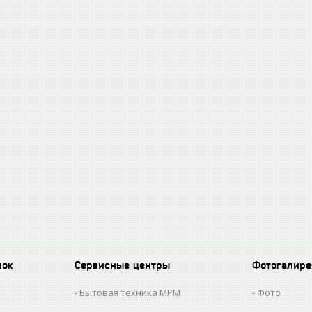
лок
Сервисные центры
Фотогалире
Бытовая техника MPM
Фото