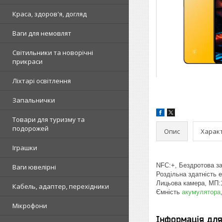
Краса, здоров'я, догляд
Ваги для немовлят
Світильники та новорічні
прикраси
Ліхтарі освітлення
Запальнички
Товари для туризму та
подорожей
Опис
Харак
Іграшки
NFC:+, Бездротова за
Ваги ювелірні
Роздільна здатність 
Лицьова камера, МП:1
Кабель, адаптер, перехідники
Ємність
акумулятора
Мікрофони
Інформація дл