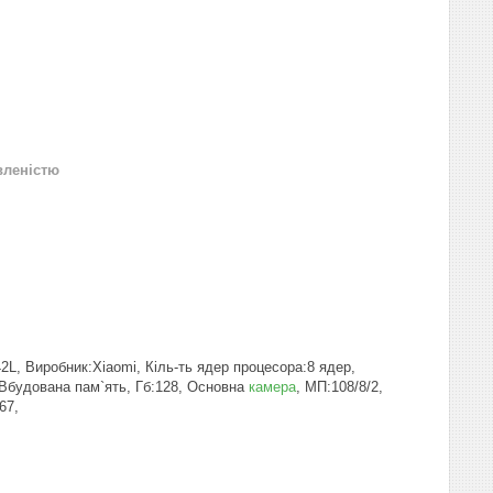
вленістю
L, Виробник:Xiaomi, Кіль-ть ядер процесора:8 ядер,
, Вбудована пам`ять, Гб:128, Основна
камера
, МП:108/8/2,
67,