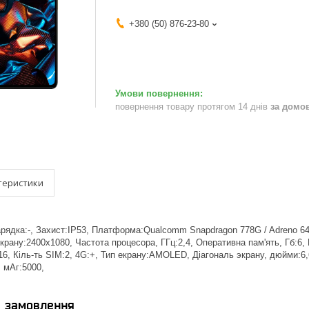
+380 (50) 876-23-80
повернення товару протягом 14 днів
за домо
теристики
рядка:-, Захист:IP53, Платформа:Qualcomm Snapdragon 778G / Adreno 642
екрану:2400x1080, Частота процесора, ГГц:2,4, Оперативна пам'ять, Гб:6
6, Кіль-ть SIM:2, 4G:+, Тип екрану:AMOLED, Діагональ экрану, дюйми:6,
, мАг:5000,
я замовлення