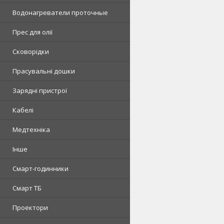
Водонагреватели проточные
Прес для олії
Сковорідки
Прасувальні дошки
Зарядні пристрої
Кабелі
Медтехніка
Інше
Смарт-годинники
Смарт ТБ
Проектори