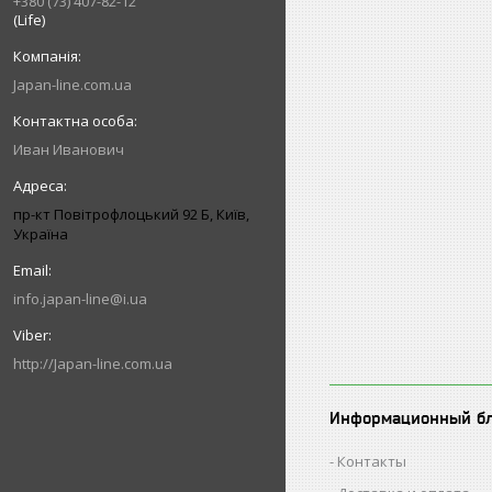
+380 (73) 407-82-12
(Life)
Japan-line.com.ua
Иван Иванович
пр-кт Повітрофлоцький 92 Б, Київ,
Україна
info.japan-line@i.ua
http://Japan-line.com.ua
Информационный б
Контакты