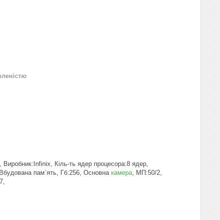
вленістю
Виробник:Infinix, Кіль-ть ядер процесора:8 ядер,
, Вбудована пам`ять, Гб:256, Основна
камера
, МП:50/2,
7,