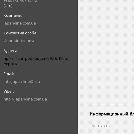
+380 (73) 407-82-12
(Life)
Japan-line.com.ua
Иван Иванович
пр-кт Повітрофлоцький 92 Б, Київ,
Україна
info.japan-line@i.ua
http://Japan-line.com.ua
Информационный б
Контакты