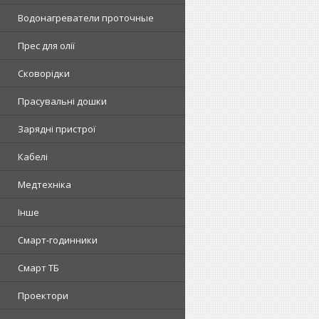
Водонагреватели проточные
Прес для олії
Сковорідки
Прасувальні дошки
Зарядні пристрої
Кабелі
Медтехніка
Інше
Смарт-годинники
Смарт ТБ
Проектори