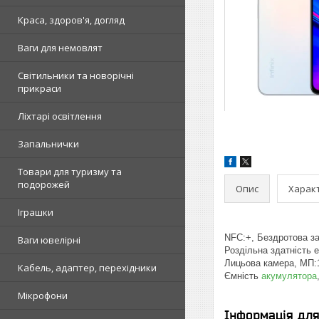
Краса, здоров'я, догляд
Ваги для немовлят
Світильники та новорічні
прикраси
Ліхтарі освітлення
Запальнички
Товари для туризму та
подорожей
Опис
Харак
Іграшки
NFC:+, Бездротова за
Ваги ювелірні
Роздільна здатність 
Лицьова камера, МП:1
Кабель, адаптер, перехідники
Ємність
акумулятора
Мікрофони
Інформація дл