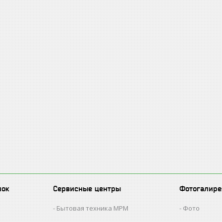
лок
Сервисные центры
Фотогалире
Бытовая техника MPM
Фото