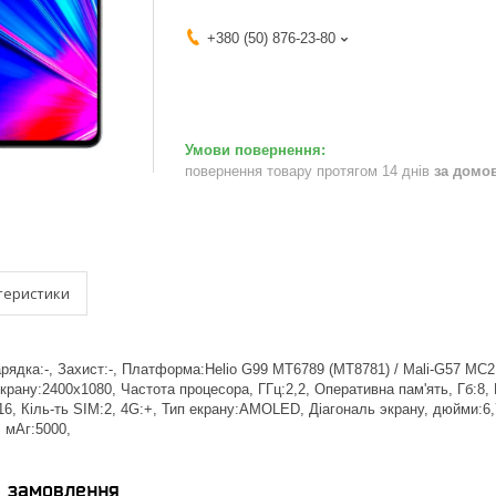
+380 (50) 876-23-80
повернення товару протягом 14 днів
за домо
теристики
рядка:-, Захист:-, Платформа:Helio G99 MT6789 (MT8781) / Mali-G57 MC2, 
екрану:2400x1080, Частота процесора, ГГц:2,2, Оперативна пам'ять, Гб:8
6, Кіль-ть SIM:2, 4G:+, Тип екрану:AMOLED, Діагональ экрану, дюйми:6,
, мАг:5000,
я замовлення