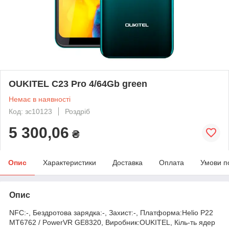
OUKITEL C23 Pro 4/64Gb green
Немає в наявності
Код: зс10123
Роздріб
5 300,06
₴
Опис
Характеристики
Доставка
Оплата
Умови п
Опис
NFC:-, Бездротова зарядка:-, Захист:-, Платформа:Helio P22
MT6762 / PowerVR GE8320, Виробник:OUKITEL, Кіль-ть ядер