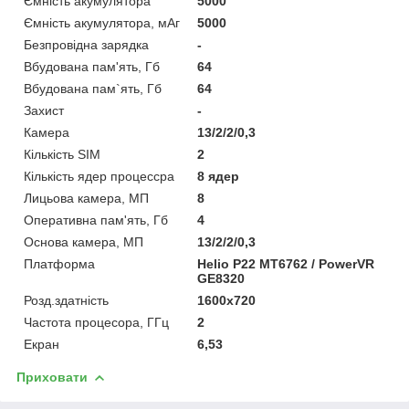
Ємність акумулятора
5000
Ємність акумулятора, мАг
5000
Безпровідна зарядка
-
Вбудована пам'ять, Гб
64
Вбудована пам`ять, Гб
64
Захист
-
Камера
13/2/2/0,3
Кількість SIM
2
Кількість ядер процессра
8 ядер
Лицьова камера, МП
8
Оперативна пам'ять, Гб
4
Основа камера, МП
13/2/2/0,3
Платформа
Helio P22 MT6762 / PowerVR
GE8320
Розд.здатність
1600x720
Частота процесора, ГГц
2
Екран
6,53
Приховати