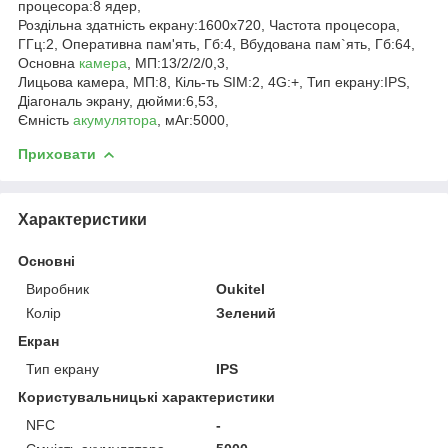
процесора:8 ядер,
Роздільна здатність екрану:1600x720, Частота процесора,
ГГц:2, Оперативна пам'ять, Гб:4, Вбудована пам`ять, Гб:64,
Основна
камера
, МП:13/2/2/0,3,
Лицьова камера, МП:8, Кіль-ть SIM:2, 4G:+, Тип екрану:IPS,
Діагональ экрану, дюйми:6,53,
Ємність
акумулятора
, мАг:5000,
Приховати
Характеристики
Основні
Виробник
Oukitel
Колір
Зелений
Екран
Тип екрану
IPS
Користувальницькі характеристики
NFC
-