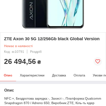
ZTE Axon 30 5G 12/256Gb black Global Version
Немає в наявності
Код: зс10791
Роздріб
26 494,56
₴
Опис
Характеристики
Доставка
Оплата
Умови п
Опис
NFC:+, Бездротова зарядка:-, Захист:-, Платформа:Qualcomm
Snapdragon 870 / Adreno 650, Виробник:ZTE, Кіль-ть ядер