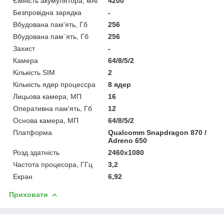
Ємність акумулятора, мАг
4200
Безпровідна зарядка
-
Вбудована пам'ять, Гб
256
Вбудована пам`ять, Гб
256
Захист
-
Камера
64/8/5/2
Кількість SIM
2
Кількість ядер процессра
8 ядер
Лицьова камера, МП
16
Оперативна пам'ять, Гб
12
Основа камера, МП
64/8/5/2
Платформа
Qualcomm Snapdragon 870 /
Adreno 650
Розд.здатність
2460x1080
Частота процесора, ГГц
3,2
Екран
6,92
Приховати