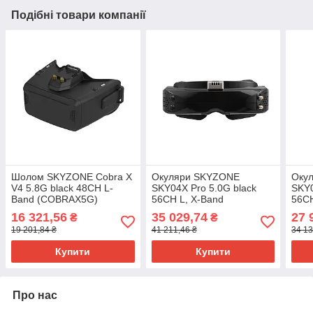
Подібні товари компанії
Шолом SKYZONE Cobra X
Окуляри SKYZONE
Оку
V4 5.8G black 48CH L-
SKY04X Pro 5.0G black
SKY0
Band (COBRAX5G)
56CH L, X-Band
56CH
(SKY04XP5G)
(SK
16 321,56
35 029,74
27 
₴
₴
квад
19 201,84 ₴
41 211,46 ₴
34 13
Купити
Купити
Про нас