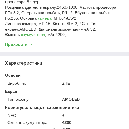
процесора:8 ядер,
Роздільна здатність екрану:2460x1080, Частота процесора,
ГГц:3,2, Оперативна пам'ять, Гб:12, Вбудована пам`ять,
Гб:256, Основна
камера
, МП:64/8/5/2,
Лицьова камера, МП:16, Кіль-ть SIM:2, 4G:+, Тип
екрану:AMOLED, Діагональ экрану, дюйми:6,92,
Ємність
акумулятора
, мАг:4200,
Приховати
Характеристики
Основні
Виробник
ZTE
Екран
Тип екрану
AMOLED
Користувальницькі характеристики
NFC
+
Ємність акумулятора
4200