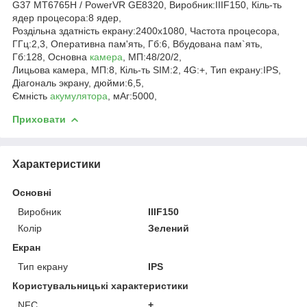
G37 MT6765H / PowerVR GE8320, Виробник:IIIF150, Кіль-ть
ядер процесора:8 ядер,
Роздільна здатність екрану:2400x1080, Частота процесора,
ГГц:2,3, Оперативна пам'ять, Гб:6, Вбудована пам`ять,
Гб:128, Основна
камера
, МП:48/20/2,
Лицьова камера, МП:8, Кіль-ть SIM:2, 4G:+, Тип екрану:IPS,
Діагональ экрану, дюйми:6,5,
Ємність
акумулятора
, мАг:5000,
Приховати
Характеристики
Основні
Виробник
IIIF150
Колір
Зелений
Екран
Тип екрану
IPS
Користувальницькі характеристики
NFC
+