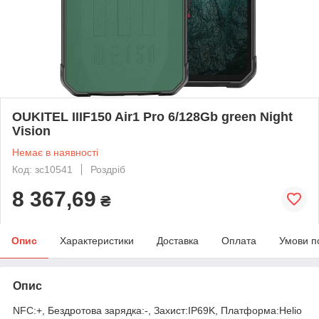
OUKITEL IIIF150 Air1 Pro 6/128Gb green Night
Vision
Немає в наявності
Код: зс10541
Роздріб
8 367,69
₴
Опис
Характеристики
Доставка
Оплата
Умови п
Опис
NFC:+, Бездротова зарядка:-, Захист:IP69K, Платформа:Helio