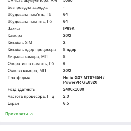
Ємність акумулятора, мАг
5000
Безпровідна зарядка
-
Вбудована пам'ять, Гб
64
Вбудована пам`ять, Гб
64
Захист
IP69K
Камера
20/2
Кількість SIM
2
Кількість ядер процессра
8 ядер
Лицьова камера, МП
8
Оперативна пам'ять, Гб
6
Основа камера, МП
20/2
Платформа
Helio G37 MT6765H /
PowerVR GE8320
Розд.здатність
2400x1080
Частота процесора, ГГц
2,3
Екран
6,5
Приховати