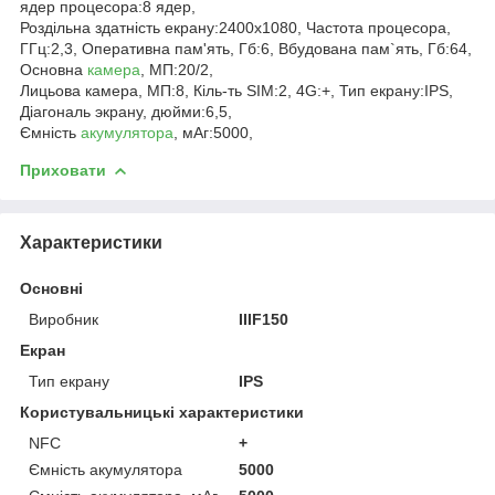
ядер процесора:8 ядер,
Роздільна здатність екрану:2400x1080, Частота процесора,
ГГц:2,3, Оперативна пам'ять, Гб:6, Вбудована пам`ять, Гб:64,
Основна
камера
, МП:20/2,
Лицьова камера, МП:8, Кіль-ть SIM:2, 4G:+, Тип екрану:IPS,
Діагональ экрану, дюйми:6,5,
Ємність
акумулятора
, мАг:5000,
Приховати
Характеристики
Основні
Виробник
IIIF150
Екран
Тип екрану
IPS
Користувальницькі характеристики
NFC
+
Ємність акумулятора
5000