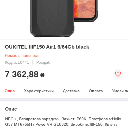
OUKITEL IIIF150 Air1 6/64Gb black
Немає в наявності
Код: зс10441
Роздріб
7 362,88
₴
Опис
Характеристики
Доставка
Оплата
Умови п
Опис
NFC:+, Бездротова зарядка:-, Захист:IP69K, Платформа:Helio
G37 MT6765H / PowerVR GE8320, Виробник:IIIF150, Кіль-ть