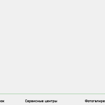
лок
Сервисные центры
Фотогалире