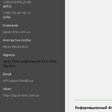
+380 (50) 876-23-80
(МТС)
+380 (73) 407-82-12
(Life)
Japan-line.com.ua
Иван Иванович
пр-кт Повітрофлоцький 92 Б, Київ,
Україна
info.japan-line@i.ua
http://Japan-line.com.ua
Информационный б