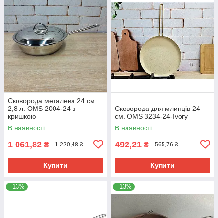
Сковорода металева 24 см.
2,8 л. OMS 2004-24 з
Сковорода для млинців 24
кришкою
см. OMS 3234-24-Ivory
В наявності
В наявності
1 061,82
492,21
₴
₴
1 220,48 ₴
565,76 ₴
Купити
Купити
–13%
–13%