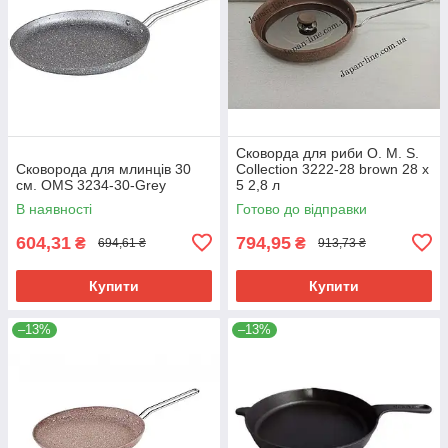
Сковорда для риби O. M. S.
Сковорода для млинців 30
Collection 3222-28 brown 28 х
см. OMS 3234-30-Grey
5 2,8 л
В наявності
Готово до відправки
604,31
794,95
₴
₴
694,61 ₴
913,73 ₴
Купити
Купити
–13%
–13%