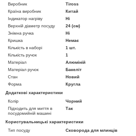
Виробник
Tiross
Країна виробник
Китай
Індикатор нагріву
Ні
Верхній діаметр посуду
24 (см)
Знімна ручка
Ні
Кришка
Немає
Кількість в наборі
1 шт.
Кількість ручок
1
Матеріал
Алюміній
Матеріал ручок
Бакеліт
Стан
Новий
Форма
Кругла
Додаткові характеристики
Колір
Чорний
Підходить для миття в
Так
посудомийній машині
Користувальницькі характеристики
Тип посуду
Сковорода для млинців