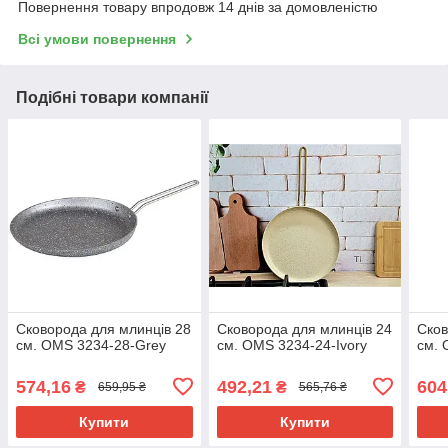
Повернення товару впродовж 14 днів за домовленістю
Всі умови повернення
Подібні товари компанії
Сковорода для млинців 28
Сковорода для млинців 24
Сков
см. OMS 3234-28-Grey
см. OMS 3234-24-Ivory
см. 
574,16
492,21
604
₴
₴
659,95 ₴
565,76 ₴
Купити
Купити