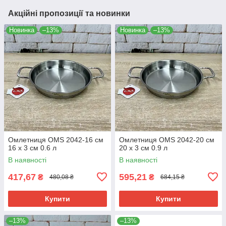
Акційні пропозиції та новинки
Новинка
–13%
Новинка
–13%
Омлетниця OMS 2042-16 см
Омлетниця OMS 2042-20 см
16 х 3 см 0.6 л
20 х 3 см 0.9 л
В наявності
В наявності
417,67
595,21
₴
₴
480,08 ₴
684,15 ₴
Купити
Купити
–13%
–13%