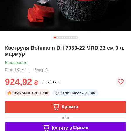
Каструля Bohmann BH 7353-22 MRB 22 см 3 л.
мармур
В наявності
Код: 18187
Роздріб
924,92
₴
1 051,05 ₴
Економія
126.13 ₴
Залишилось
23 дні
Купити
або
Купити з