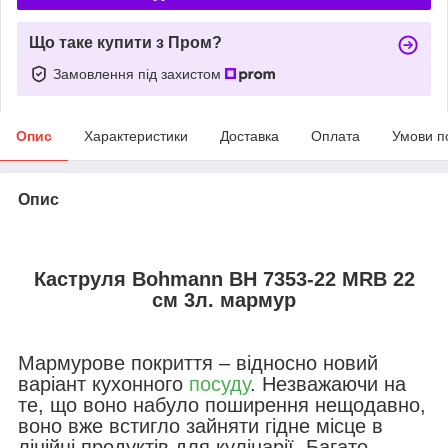
Що таке купити з Пром?
Замовлення під захистом
Опис
Характеристики
Доставка
Оплата
Умови п
Опис
Каструля Bohmann BH 7353-22 MRB 22
см 3л. мармур
Мармурове покриття – відносно новий
варіант кухонного
посуду
. Незважаючи на
те, що воно набуло поширення нещодавно,
воно вже встигло зайняти гідне місце в
лінійці продуктів для кулінарії. Багато