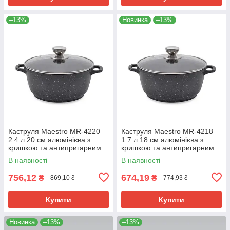
–13%
Новинка
–13%
Каструля Maestro MR-4220
Каструля Maestro MR-4218
2.4 л 20 см алюмінієва з
1.7 л 18 см алюмінієва з
кришкою та антипригарним
кришкою та антипригарним
покриттям
покриттям
В наявності
В наявності
756,12
674,19
₴
₴
869,10 ₴
774,93 ₴
Купити
Купити
Новинка
–13%
–13%