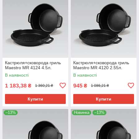
Кастрюля+сковорода гриль
Кастрюля+сковорода гриль
Maestro MR 4124 4.5л.
Maestro MR 4120 2.55л.
В наявності
В наявності
1 183,38
945
₴
₴
1 360,21 ₴
1 086,21 ₴
Купити
Купити
–13%
Новинка
–13%