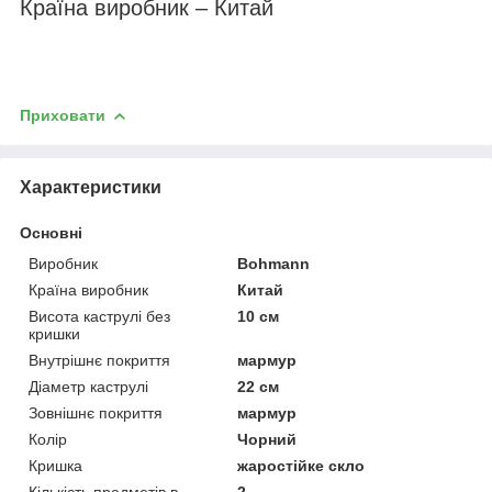
Країна виробник – Китай
Приховати
Характеристики
Основні
Виробник
Bohmann
Країна виробник
Китай
Висота каструлі без
10 см
кришки
Внутрішнє покриття
мармур
Діаметр каструлі
22 см
Зовнішнє покриття
мармур
Колір
Чорний
Кришка
жаростійке скло
Кількість предметів в
2