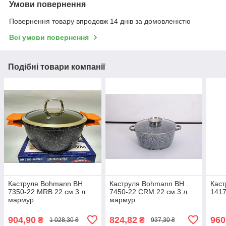
Умови повернення
Повернення товару впродовж 14 днів за домовленістю
Всі умови повернення
Подібні товари компанії
Каструля Bohmann BH
Каструля Bohmann BH
Кас
7350-22 MRB 22 см 3 л.
7450-22 CRM 22 см 3 л.
1417
мармур
мармур
904,90
824,82
960
₴
₴
1 028,30 ₴
937,30 ₴