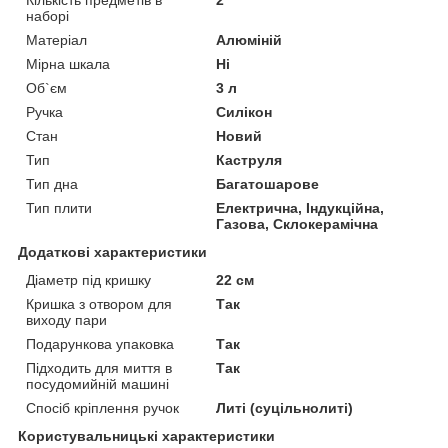
наборі
Матеріал
Алюміній
Мірна шкала
Ні
Об`єм
3 л
Ручка
Силікон
Стан
Новий
Тип
Каструля
Тип дна
Багатошарове
Тип плити
Електрична, Індукційна,
Газова, Склокерамічна
Додаткові характеристики
Діаметр під кришку
22 см
Кришка з отвором для
Так
виходу пари
Подарункова упаковка
Так
Підходить для миття в
Так
посудомийній машині
Спосіб кріплення ручок
Литі (суцільнолиті)
Користувальницькі характеристики