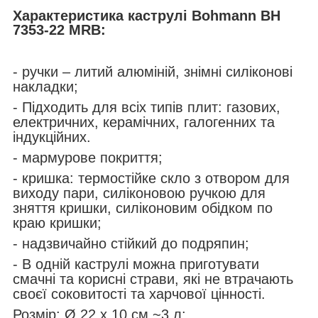
Характеристика каструлі Bohmann BH
7353-22 MRB:
- ручки – литий алюміній, знімні силіконові
накладки;
- Підходить для всіх типів плит: газових,
електричних, керамічних, галогенних та
індукційних.
- мармурове покриття;
- кришка: термостійке скло з отвором для
виходу пари, силіконовою ручкою для
зняття кришки, силіконовим обідком по
краю кришки;
- надзвичайно стійкий до подряпин;
- В одній каструлі можна приготувати
смачні та корисні страви, які не втрачають
своєї соковитості та харчової цінності.
Розмір: Ø 22 х 10 см ~3 л;