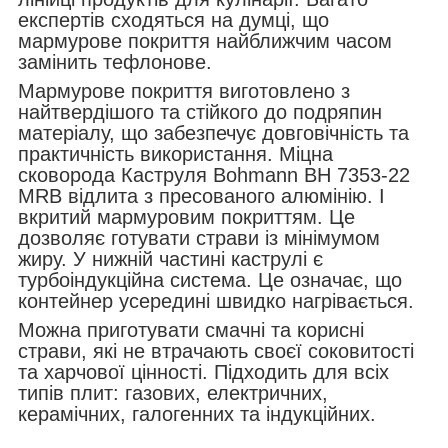
експертів сходяться на думці, що
мармурове покриття найближчим часом
замінить тефлонове.
Мармурове покриття виготовлено з
найтвердішого та стійкого до подряпин
матеріалу, що забезпечує довговічність та
практичність використання. Міцна
сковорода Каструля Bohmann BH 7353-22
MRB відлита з пресованого алюмінію. І
вкритий мармуровим покриттям. Це
дозволяє готувати страви із мінімумом
жиру. У нижній частині каструлі є
турбоіндукційна система. Це означає, що
контейнер усередині швидко нагрівається.
Можна приготувати смачні та корисні
страви, які не втрачають своєї соковитості
та харчової цінності. Підходить для всіх
типів плит: газових, електричних,
керамічних, галогенних та індукційних.