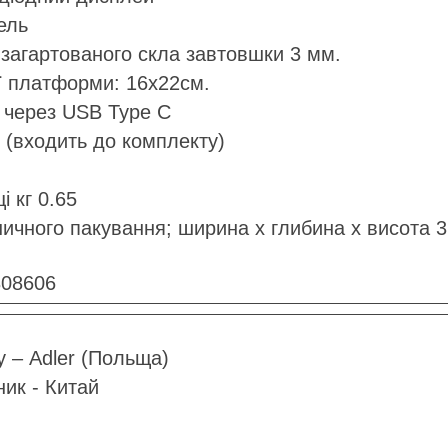
ель
загартованого скла завтовшки 3 мм.
ї платформи: 16х22см.
 через USB Type C
(входить до комплекту)
і кг 0.65
ичного пакування; ширина х глибина х висота 3 
808606
 – Adler (Польща)
ик - Китай