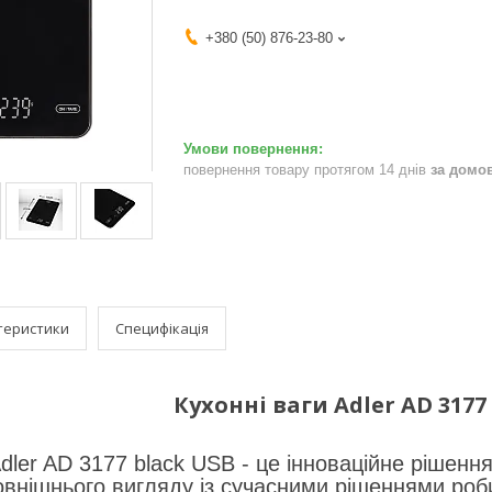
+380 (50) 876-23-80
повернення товару протягом 14 днів
за домо
теристики
Специфікація
Кухонні ваги Adler AD 3177
Adler AD 3177 black USB - це інноваційне рішенн
овнішнього вигляду із сучасними рішеннями ро