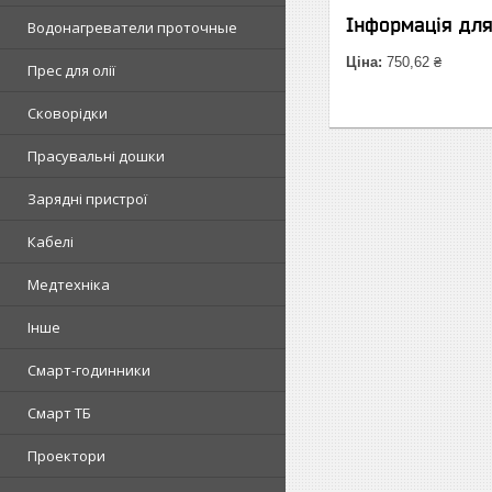
Інформація дл
Водонагреватели проточные
Ціна:
750,62 ₴
Прес для олії
Сковорідки
Прасувальні дошки
Зарядні пристрої
Кабелі
Медтехніка
Інше
Смарт-годинники
Смарт ТБ
Проектори