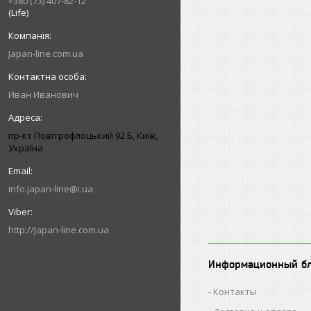
+380 (73) 407-82-12
(Life)
Japan-line.com.ua
Иван Иванович
пр-кт Повітрофлоцький 92 Б, Київ,
Україна
info.japan-line@i.ua
http://Japan-line.com.ua
Информационный б
Контакты