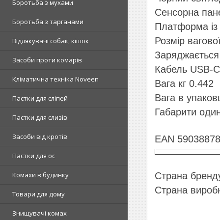
Боротьба з мухами
Сенсорна пан
Боротьба з тарганами
Платформа із 
Розмір вагово
Відлякувачі собак, кішок
Заряджається
Засоби проти комарів
Кабель USB-C 
Кліматична техніка Noveen
Вага кг 0.442
Вага в упаковц
Пастки для сліпей
Габарити один
Пастки для слизів
Засоби від кротів
EAN 5903887
Пастки для ос
Комахи в будинку
Страна бренду
Страна виробн
Товари для дому
Знищувачі комах