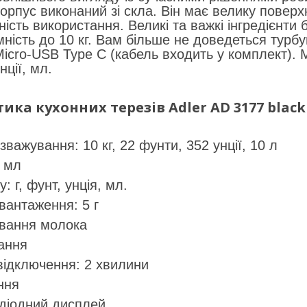
 Корпус виконаний зі скла. Він має велику повер
ність використання. Великі та важкі інгредієнти
ність до 10 кг. Вам більше не доведеться турб
Micro-USB Type C (кабель входить у комплект). М
нції, мл.
ика кухонних терезів Adler AD 3177 black
важування: 10 кг, 22 фунти, 352 унції, 10 л
1 мл
: г, фунт, унція, мл.
вантаження: 5 г
ування молока
ання
відключення: 2 хвилини
ння
одіодний дисплей