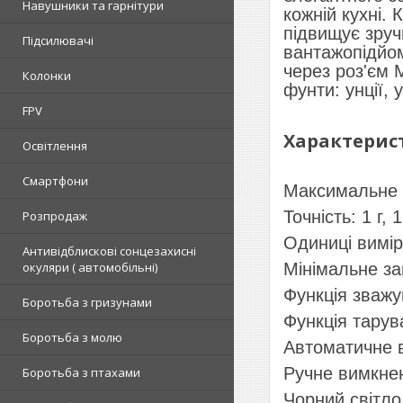
Навушники та гарнітури
кожній кухні.
підвищує зруч
Підсилювачі
вантажопідйом
через роз'єм 
Колонки
фунти: унції, у
FPV
Характерист
Освітлення
Смартфони
Максимальне з
Точність: 1 г, 
Розпродаж
Одиниці виміру
Антивідблискові сонцезахисні
окуляри ( автомобільні)
Мінімальне за
Функція зваж
Боротьба з гризунами
Функція тарув
Боротьба з молю
Автоматичне 
Ручне вимкне
Боротьба з птахами
Чорний світл