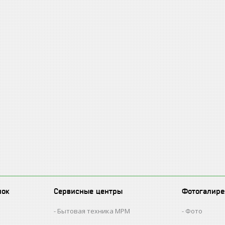
лок
Сервисные центры
Фотогалире
Бытовая техника MPM
Фото