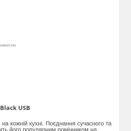
вленістю
 Black USB
я на кожній кухні. Поєднання сучасного та
бить його популярним помічником на